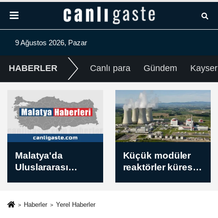
9 Ağustos 2026, Pazar
HABERLER
Canlı para
Gündem
Kayser
tya'da
Küçük modüler
İşitm
ararası
reaktörler küresel
spor
ağı Dağ
nükleer enerji
Berke
leti Yarışı
kapasitesindeki
camia
yor
büyümenin 4'te
bırak
Haberler
Yerel Haberler
1'ini üstlenecek