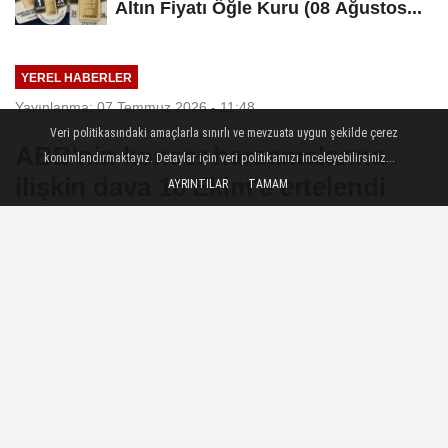
Altın Fiyatı Öğle Kuru (08 Ağustos...
YEREL HABERLER
Yayınlanma: 07 Temmuz 2026 - 11:48
Veri politikasındaki amaçlarla sınırlı ve mevzuata uygun şekilde çerez
ABB'nin konser harcamalarına
konumlandırmaktayız. Detaylar için veri politikamızı inceleyebilirsiniz...
ilişkin dava 16 Ekim'e ertelendi
AYRINTILAR
TAMAM
Ankara — Ankara Büyükşehir
Belediyesinin (ABB) 2021-2024
dönemindeki konser harcamalarına
ilişkin 14 sanığın yargılanmasına devam
edildi.
07 Temmuz 2026 - 11:48
YEREL HABERLER