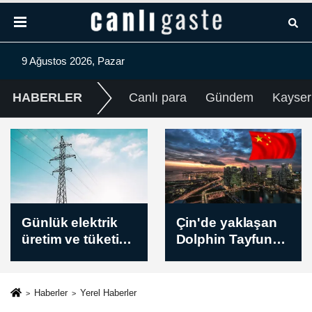
9 Ağustos 2026, Pazar
HABERLER
Canlı para
Gündem
Kayser
Çin'de yaklaşan
Ukrayna: Rus
Dolphin Tayfunu
ordusu bu gece
nedeniyle
17 füze ve 202
yaklaşık 390 bin
SİHA ile saldırı
kişi tahliye edildi
düzenledi
Haberler
Yerel Haberler