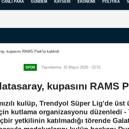
CANLI PARA
GÜNDEM
KAYSERI
EKONOMI
POLITIKA
Künye
İletişim
Yayın İlkelerimiz
ay, kupasını RAMS Park'ta kaldırdı
Yayınlanma: 15 Mayıs 2026 - 23:51
SPOR
atasaray, kupasını RAMS Par
mızılı kulüp, Trendyol Süper Lig'de üst 
çin kutlama organizasyonu düzenledi - 
ir yetkilinin katılmadığı törende Galat