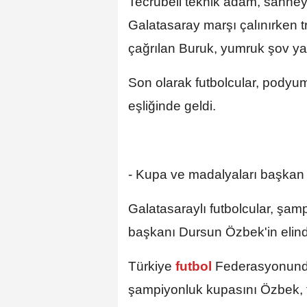
Tecrübeli teknik adam, sahneye
Galatasaray marşı çalınırken tr
çağrılan Buruk, yumruk şov yap
Son olarak futbolcular, podyuma
eşliğinde geldi.
- Kupa ve madalyaları başkan
Galatasaraylı futbolcular, şam
başkanı Dursun Özbek'in elind
Türkiye
futbol
Federasyonundan
şampiyonluk kupasını Özbek, t