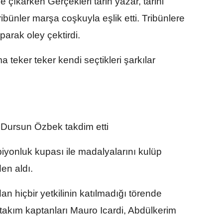
 çıkarken Gerçekleri tarih yazar, tarihi
ibünler marşa coşkuyla eşlik etti. Tribünlere
arak oley çektirdi.
 teker teker kendi seçtikleri şarkılar
 Dursun Özbek takdim etti
piyonluk kupası ile madalyalarını kulüp
en aldı.
 hiçbir yetkilinin katılmadığı törende
akım kaptanları Mauro Icardi, Abdülkerim