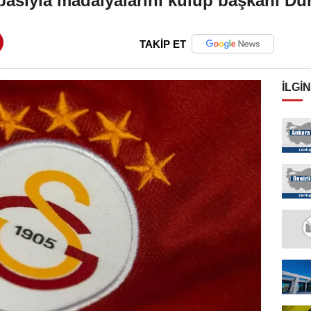
asıyla madalyalarını kulüp başkanı Du
TAKİP ET
İLGIN