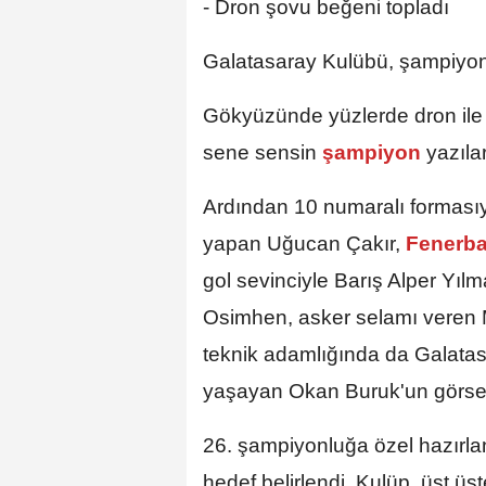
- Dron şovu beğeni topladı
Galatasaray Kulübü, şampiyon
Gökyüzünde yüzlerde dron ile
sene sensin
şampiyon
yazıla
Ardından 10 numaralı formasıy
yapan Uğucan Çakır,
Fenerb
gol sevinciyle Barış Alper Yıl
Osimhen, asker selamı veren M
teknik adamlığında da Galatas
yaşayan Okan Buruk'un görsell
26. şampiyonluğa özel hazırla
hedef belirlendi. Kulüp, üst ü