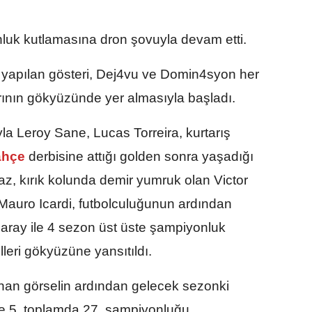
luk kutlamasına dron şovuyla devam etti.
 yapılan gösteri, Dej4vu ve Domin4syon her
rının gökyüzünde yer almasıyla başladı.
la Leroy Sane, Lucas Torreira, kurtarış
ahçe
derbisine attığı golden sonra yaşadığı
maz, kırık kolunda demir yumruk olan Victor
auro Icardi, futbolculuğunun ardından
aray ile 4 sezon üst üste şampiyonluk
eri gökyüzüne yansıtıldı.
nan görselin ardından gelecek sezonki
ste 5, toplamda 27. şampiyonluğu,