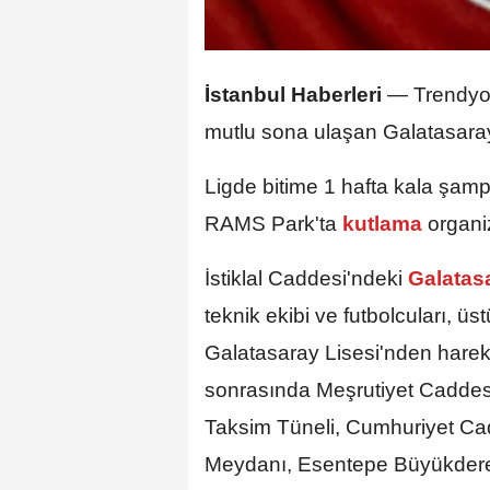
İstanbul Haberleri
— Trendyol 
mutlu sona ulaşan Galatasara
Ligde bitime 1 hafta kala şampi
RAMS Park'ta
kutlama
organi
İstiklal Caddesi'ndeki
Galatas
teknik ekibi ve futbolcuları, üs
Galatasaray Lisesi'nden hareke
sonrasında Meşrutiyet Caddesi,
Taksim Tüneli, Cumhuriyet Ca
Meydanı, Esentepe Büyükdere