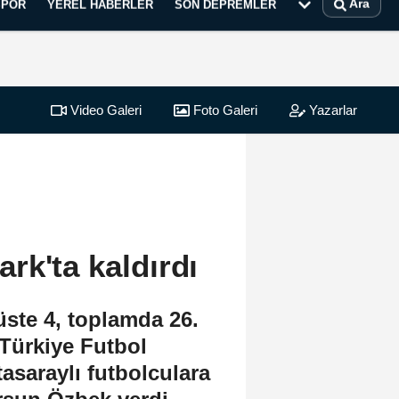
Ara
SPOR
YEREL HABERLER
SON DEPREMLER
Video Galeri
Foto Galeri
Yazarlar
k'ta kaldırdı
üste 4, toplamda 26.
Türkiye Futbol
asaraylı futbolculara