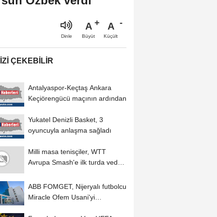
rsun Özbek verdi
A
A
Büyüt
Küçült
Dinle
IZI ÇEKEBILIR
Antalyaspor-Keçtaş Ankara
Keçiörengücü maçının ardından
Yukatel Denizli Basket, 3
oyuncuyla anlaşma sağladı
Milli masa tenisçiler, WTT
Avrupa Smash'e ilk turda veda
etti
ABB FOMGET, Nijeryalı futbolcu
Miracle Ofem Usani'yi
kadrosuna kattı