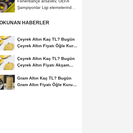
Fenerbahçe arsaVev, UEFA
Şampiyonlar Ligi elemelerinde
OH Leuven'e penaltılarla...
 OKUNAN HABERLER
Çeyrek Altın Kaç TL? Bugün
Çeyrek Altın Fiyatı Öğle Kuru
(08...
Çeyrek Altın Kaç TL? Bugün
Çeyrek Altın Fiyatı Akşam
Kuru (08...
Gram Altın Kaç TL? Bugün
Gram Altın Fiyatı Öğle Kuru
(08 Ağustos...