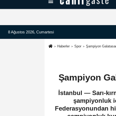
Kayseri Haberleri
Can Radyo Dinle
8 Ağustos 2026, Cumartesi
Haberler
Spor
Şampiyon Galatasar
Şampiyon Gal
İstanbul — Sarı-kır
şampiyonluk i
Federasyonundan hiçb