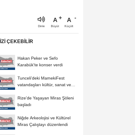
A
A
Büyüt
Küçült
Dinle
IZI ÇEKEBILIR
Hakan Peker ve Sefo
Karabük'te konser verdi
Tunceli'deki MamekiFest
vatandaşları kültür, sanat ve
eğlenceyle...
Rize'de Yaşayan Miras Şöleni
başladı
Niğde Arkeolojisi ve Kültürel
Miras Çalıştayı düzenlendi