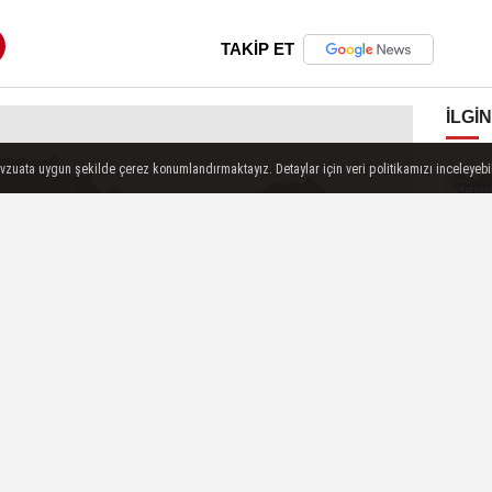
TAKİP ET
İLGIN
evzuata uygun şekilde çerez konumlandırmaktayız. Detaylar için veri politikamızı inceleyebili