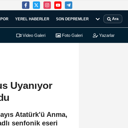
Ara
SPOR
YEREL HABERLER
SON DEPREMLER
Video Galeri
Foto Galeri
Yazarlar
us Uyanıyor
rdu
yıs Atatürk'ü Anma,
dlı senfonik eseri