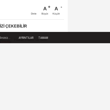
A
A
Büyüt
Küçült
Dinle
IZI ÇEKEBILIR
rsiniz...
AYRINTILAR
TAMAM
Hakan Peker ve Sefo
Karabük'te konser verdi
Tunceli'deki MamekiFest
vatandaşları kültür, sanat ve
eğlenceyle...
Rize'de Yaşayan Miras Şöleni
başladı
Niğde Arkeolojisi ve Kültürel
Miras Çalıştayı düzenlendi
Sanatçı Alişan, Nevşehir Kültür