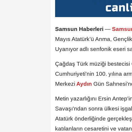
Samsun Haberleri
—
Samsu
Mayıs Atatürk'ü Anma, Gençlik
Uyanıyor adlı senfonik eseri s
Çağdaş Türk müziği bestecisi 
Cumhuriyeti'nin 100. yılına ar
Merkezi
Aydın
Gün Sahnesi'nde
Metin yazarlığını Ersin Antep'i
Savaşı'ndan sonra ülkesi işga
Atatürk önderliğinde gerçekleş
katılanların cesaretini ve vatan