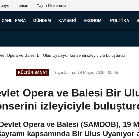
Künye
İletişim
Yayın İlkelerimiz
CANLI PARA
GÜNDEM
KAYSERI
EKONOMI
POLITIKA
t Opera ve Balesi Bir Ulus Uyanıyor konserini izleyiciyle buluşturdu
Yayınlanma: 19 Mayıs 2026 - 00:06
KÜLTÜR-SANAT
let Opera ve Balesi Bir Ul
nserini izleyiciyle buluştu
vlet Opera ve Balesi (SAMDOB), 19 Ma
ayramı kapsamında Bir Ulus Uyanıyor a