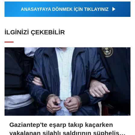
ANASAYFAYA DÖNMEK İÇİN TIKLAYINIZ
İLGINIZI ÇEKEBILIR
Gaziantep'te eşarp takıp kaçarken
yakalanan silahlı saldırının şüphelisi