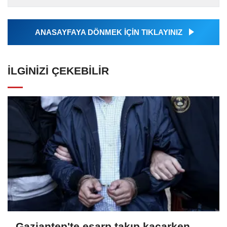
tarafından geçilen tüm...
ANASAYFAYA DÖNMEK İÇİN TIKLAYINIZ
İLGINIZI ÇEKEBILIR
Gaziantep'te eşarp takıp kaçarken