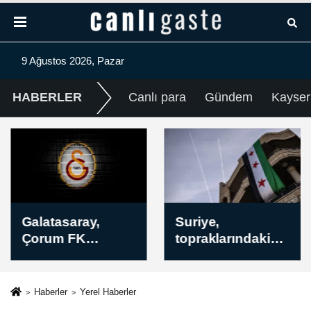
9 Ağustos 2026, Pazar
HABERLER
Canlı para
Gündem
Kayser
Galatasaray,
Suriye,
Çorum FK
topraklarındaki
maçının
Rus üsleri için
hazırlıklarını
Moskova ile
sürdürdü
anlaşmaya
Haberler
Yerel Haberler
vardığını açıkladı