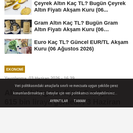
Çeyrek Altın Kaç TL? Bugün Çeyrek
Altın Fiyatı Akşam Kuru (06...
Gram Altın Kaç TL? Bugün Gram
Altın Fiyatı Akşam Kuru (06
Ağustos...
Euro Kaç TL? Güncel EUR/TL Akşam
Kuru (06 Ağustos 2026)
EKONOMI
Yayınlanma: 03 Haziran 2026 - 16:39
Veri politikasındaki amaçlarla sınırlı ve mevzuata uygun şekilde çerez
Altının kilogram fiyatı 6 milyon
konumlandırmaktayız. Detaylar için veri politikamızı inceleyebilirsiniz...
615 bin liraya geriledi / 3 Haziran
AYRINTILAR
TAMAM
2026
İstanbul — Borsa İstanbul Kıymetli