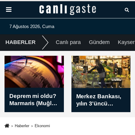
7 Ağustos 2026, Cuma
HABERLER
Canlı para
Gündem
Kayser
Merkez Bankası,
Günlük elektrik
yılın 3'üncü
üretim ve tüketim
Enflasyon
verileri / 7
Raporunu 13
Ağustos 2026
Ağustos'ta
Haberler
Ekonomi
İstanbul'da