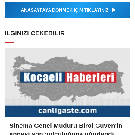
ANASAYFAYA DÖNMEK İÇİN TIKLAYINIZ
İLGINIZI ÇEKEBILIR
Sinema Genel Müdürü Birol Güven'in
annesi son yolculuğuna uğurlandı