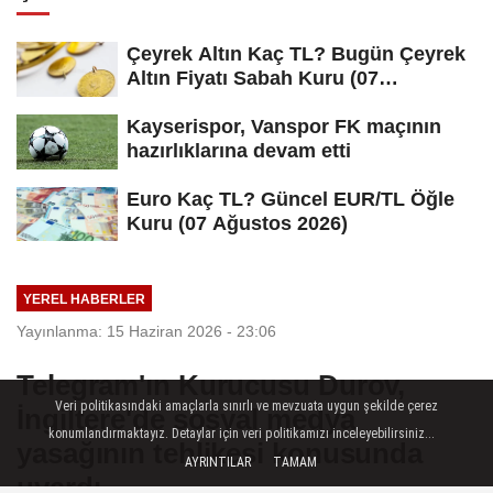
Çeyrek Altın Kaç TL? Bugün Çeyrek
Altın Fiyatı Sabah Kuru (07
Ağustos...
Kayserispor, Vanspor FK maçının
hazırlıklarına devam etti
Euro Kaç TL? Güncel EUR/TL Öğle
Kuru (07 Ağustos 2026)
YEREL HABERLER
Yayınlanma: 15 Haziran 2026 - 23:06
Telegram'ın Kurucusu Durov,
Veri politikasındaki amaçlarla sınırlı ve mevzuata uygun şekilde çerez
İngiltere'de sosyal medya
konumlandırmaktayız. Detaylar için veri politikamızı inceleyebilirsiniz...
yasağının tehlikesi konusunda
AYRINTILAR
TAMAM
uyardı