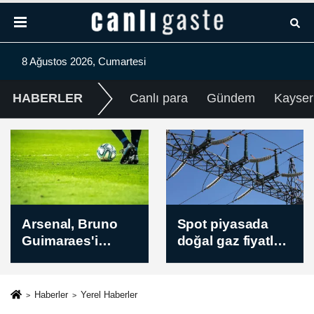
8 Ağustos 2026, Cumartesi
HABERLER
Canlı para
Gündem
Kayser
Spot piyasada
Eski milli futbolcu
doğal gaz fiyatları
Haluk Erdem
/ 8 Ağustos 2026
hayatını kaybetti
Haberler
Yerel Haberler