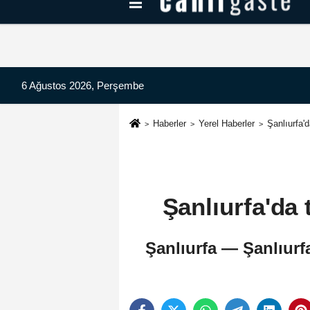
Kayseri Haberleri
Can Radyo Dinle
6 Ağustos 2026, Perşembe
Haberler
Yerel Haberler
Şanlıurfa'
Şanlıurfa'da
Şanlıurfa — Şanlıurf