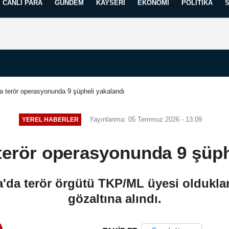
CANLI PARA
GÜNDEM
KAYSERI
EKONOMI
POLITIKA
Künye
İletişim
Yayın İlkelerimiz
da terör operasyonunda 9 şüpheli yakalandı
Yayınlanma: 05 Temmuz 2026 - 13:09
YEREL HABERLER
 terör operasyonunda 9 şüph
a'da terör örgütü TKP/ML üyesi oldukları
gözaltına alındı.