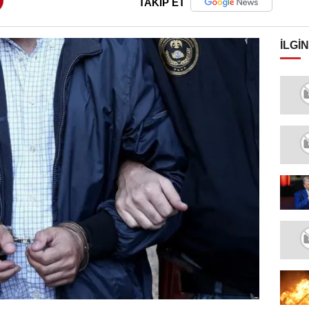
TAKİP ET
İLGIN