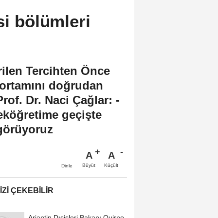
si bölümleri
rilen Tercihten Önce
e ortamını doğrudan
of. Dr. Naci Çağlar: -
seköğretime geçişte
 görüyoruz
A
A
Büyüt
Küçült
Dinle
IZI ÇEKEBILIR
Arjantin Dışişleri Bakanı Quirno,