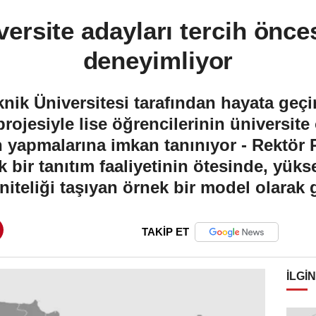
ersite adayları tercih önce
deneyimliyor
ik Üniversitesi tarafından hayata geçi
projesiyle lise öğrencilerinin üniversit
 yapmalarına imkan tanınıyor - Rektör Pr
k bir tanıtım faaliyetinin ötesinde, yük
 niteliği taşıyan örnek bir model olarak
TAKİP ET
İLGIN