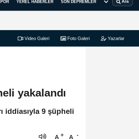
Ara
SPOR
YEREL HABERLER
SON DEPREMLER
Video Galeri
Foto Galeri
Yazarlar
eli yakalandı
 iddiasıyla 9 şüpheli
A
A