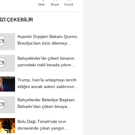
Büyüt
Küçült
Dinle
IZI ÇEKEBILIR
Arjantin Dışişleri Bakanı Quirno,
Brezilya'dan özür dilemeyi
reddetti
Bahçelievler'de çöken binanın
yanındaki riskli binada yıkım
çalışmaları...
Trump, İran'la anlaşmayı tercih
ettiğini ancak askeri saldırının...
Bahçelievler Belediye Başkanı
Bahadır'dan çöken binaya
ilişkin...
Bolu Dağı Tüneli'nde tırın
dorsesinde çıkan yangın
söndürüldü