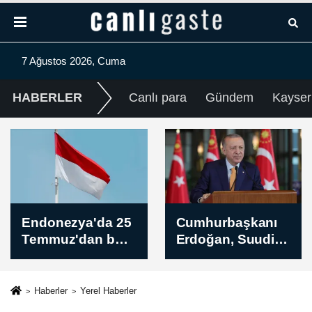
7 Ağustos 2026, Cuma
HABERLER
Canlı para
Gündem
Kayser
Cumhurbaşkanı
Aksa'dan yaz
Erdoğan, Suudi
sıcaklarında
Arabistan'a geldi
kesintisiz enerji
için jeneratör
uyarısı
Haberler
Yerel Haberler