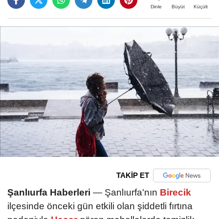
Büyüt
Küçült
Dinle
TAKİP ET
Şanlıurfa Haberleri
— Şanlıurfa'nın
Birecik
ilçesinde önceki gün etkili olan şiddetli fırtına