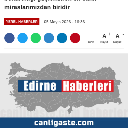
miraslarımızdan biridir
05 Mayıs 2026 - 16:36
YEREL HABERLER
A
A
Büyüt
Küçült
Dinle