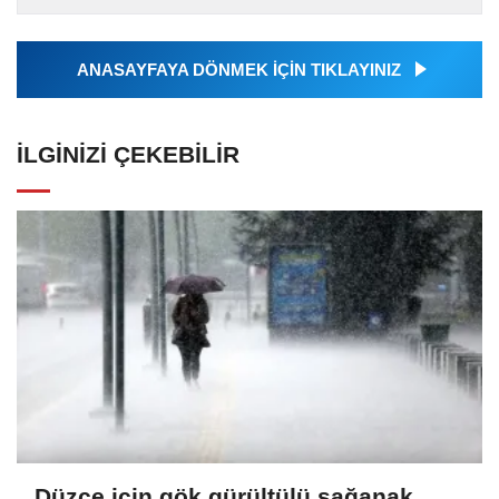
tarafından geçilen tüm...
ANASAYFAYA DÖNMEK İÇİN TIKLAYINIZ
İLGINIZI ÇEKEBILIR
Düzce için gök gürültülü sağanak