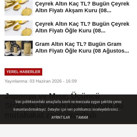
Çeyrek Altın Kaç TL? Bugün Çeyrek
Altın Fiyatı Akşam Kuru (08...
Çeyrek Altın Kaç TL? Bugün Çeyrek
Altın Fiyatı Öğle Kuru (08...
Gram Altın Kaç TL? Bugün Gram
Altın Fiyatı Öğle Kuru (08 Ağustos...
YEREL HABERLER
Yayınlanma: 03 Haziran 2026 - 16:09
Japonya ve Mısır, Üçüncü
Veri politikasındaki amaçlarla sınırlı ve mevzuata uygun şekilde çerez
Stratejik Diyalog kapsamında iki
konumlandırmaktayız. Detaylar için veri politikamızı inceleyebilirsiniz...
mutabakat zaptı imzaladı
AYRINTILAR
TAMAM
Ankara — Japonya Dışişleri Bakanı