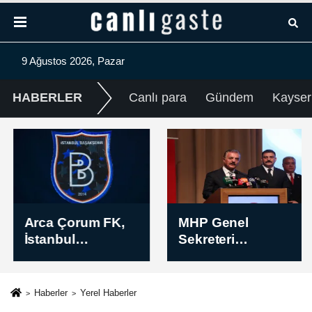
9 Ağustos 2026, Pazar
HABERLER
Canlı para
Gündem
Kayser
Arca Çorum FK,
MHP Genel
İstanbul
Sekreteri
Başakşehir
Büyükataman
FK'den Berat
Bursa'da konuştu
Ayberk Özdemir'i
Haberler
Yerel Haberler
renklerine bağladı