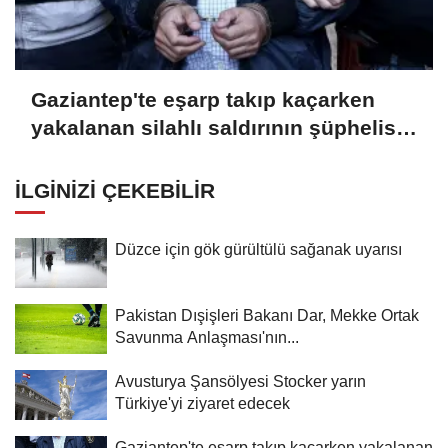
Gaziantep'te eşarp takıp kaçarken
yakalanan silahlı saldırının şüphelisi
tutuklandı
İLGINIZI ÇEKEBILIR
Düzce için gök gürültülü sağanak uyarısı
Pakistan Dışişleri Bakanı Dar, Mekke Ortak
Savunma Anlaşması'nın...
Avusturya Şansölyesi Stocker yarın
Türkiye'yi ziyaret edecek
Gaziantep'te eşarp takıp kaçarken yakalanan