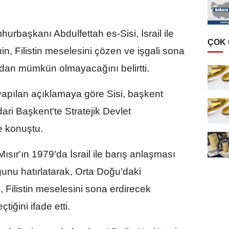
urbaşkanı Abdulfettah es-Sisi, İsrail ile
ÇOK
n, Filistin meselesini çözen ve işgali sona
adan mümkün olmayacağını belirtti.
apılan açıklamaya göre Sisi, başkent
ari Başkent'te Stratejik Devlet
e konuştu.
 Mısır'ın 1979'da İsrail ile barış anlaşması
ğunu hatırlatarak, Orta Doğu'daki
 Filistin meselesini sona erdirecek
tiğini ifade etti.