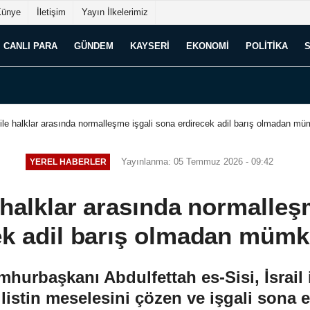
Künye
İletişim
Yayın İlkelerimiz
CANLI PARA
GÜNDEM
KAYSERI
EKONOMI
POLITIKA
il ile halklar arasında normalleşme işgali sona erdirecek adil barış olmadan mü
Yayınlanma: 05 Temmuz 2026 - 09:42
YEREL HABERLER
le halklar arasında normalle
ek adil barış olmadan mümk
hurbaşkanı Abdulfettah es-Sisi, İsrail i
istin meselesini çözen ve işgali sona er