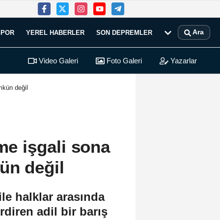
Ara
SPOR
YEREL HABERLER
SON DEPREMLER
Video Galeri
Foto Galeri
Yazarlar
mkün değil
şme işgali sona
ün değil
le halklar arasında
diren adil bir barış