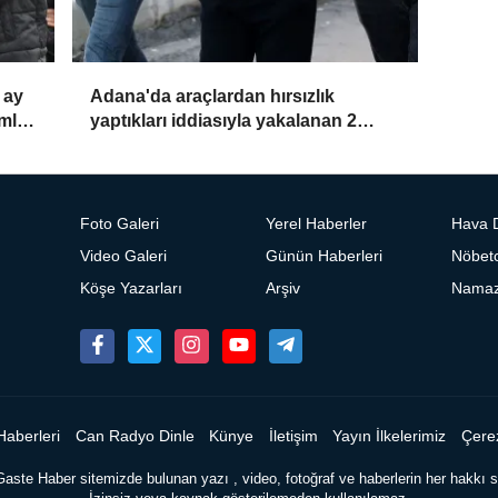
 ay
Adana'da araçlardan hırsızlık
ümlü
yaptıkları iddiasıyla yakalanan 2
zanlı tutuklandı
Foto Galeri
Yerel Haberler
Hava 
Video Galeri
Günün Haberleri
Nöbetc
Köşe Yazarları
Arşiv
Namaz 
Haberleri
Can Radyo Dinle
Künye
İletişim
Yayın İlkelerimiz
Çerez
Gaste Haber sitemizde bulunan yazı , video, fotoğraf ve haberlerin her hakkı sa