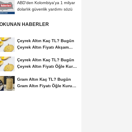
ABD'den Kolombiya'ya 1 milyar
dolarlık güvenlik yardımı sözü
 OKUNAN HABERLER
Çeyrek Altın Kaç TL? Bugün
Çeyrek Altın Fiyatı Akşam
Kuru (08...
Çeyrek Altın Kaç TL? Bugün
Çeyrek Altın Fiyatı Öğle Kuru
(08...
Gram Altın Kaç TL? Bugün
Gram Altın Fiyatı Öğle Kuru
(08 Ağustos...