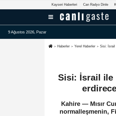
Kayseri Haberleri
Can Radyo Dinle
9 Ağustos 2026, Pazar
Haberler
Yerel Haberler
Sisi: İsra
Sisi: İsrail i
erdirec
Kahire — Mısır Cum
normalleşmenin, Fil