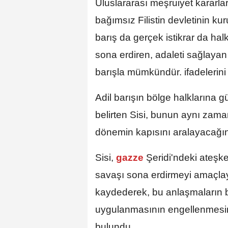
Uluslararası meşruiyet kararl
bağımsız Filistin devletinin kur
barış da gerçek istikrar da ha
sona erdiren, adaleti sağlayan
barışla mümkündür. ifadelerini 
Adil barışın bölge halklarına g
belirten Sisi, bunun aynı zaman
dönemin kapısını aralayacağın
Sisi,
gazze
Şeridi'ndeki ateşk
savaşı sona erdirmeyi amaçla
kaydederek, bu anlaşmaların b
uygulanmasının engellenmesine
bulundu.