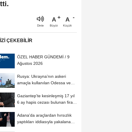
ti.
A
A
Büyüt
Küçült
Dinle
IZI ÇEKEBILIR
ÖZEL HABER GÜNDEMİ / 9
Ağustos 2026
Rusya: Ukrayna’nın askeri
amaçla kullanılan Odessa ve
Çornomorsk...
Gaziantep'te kesinleşmiş 17 yıl
6 ay hapis cezası bulunan firari
hükümlü...
Adana'da araçlardan hırsızlık
yaptıkları iddiasıyla yakalanan
2...