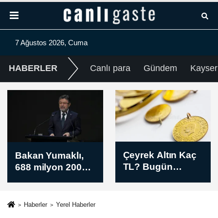
7 Ağustos 2026, Cuma
HABERLER
Canlı para
Gündem
Kayser
Çeyrek Altın Kaç
Piyasalarda gün
TL? Bugün
sonu / 7 Ağustos
Çeyrek Altın
2026
Fiyatı Akşam
Kuru (07 Ağustos
Haberler
Yerel Haberler
2026)