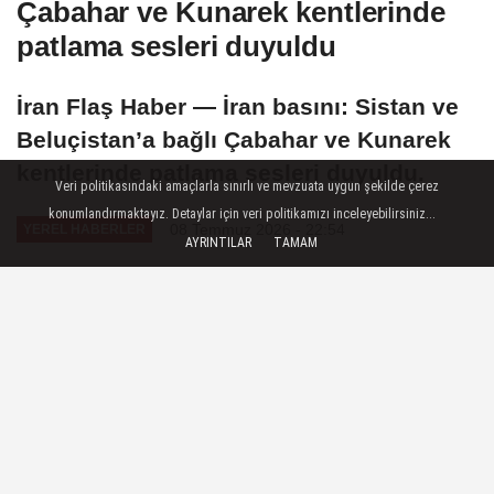
Çabahar ve Kunarek kentlerinde
patlama sesleri duyuldu
İran Flaş Haber — İran basını: Sistan ve
Beluçistan’a bağlı Çabahar ve Kunarek
kentlerinde patlama sesleri duyuldu.
Veri politikasındaki amaçlarla sınırlı ve mevzuata uygun şekilde çerez
konumlandırmaktayız. Detaylar için veri politikamızı inceleyebilirsiniz...
08 Temmuz 2026 - 22:54
YEREL HABERLER
AYRINTILAR
TAMAM
A
A
Büyüt
Küçült
Dinle