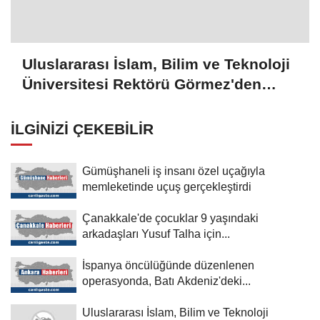
Uluslararası İslam, Bilim ve Teknoloji
Üniversitesi Rektörü Görmez'den
Şam'daki üniversitelerle işbirliği
mesajı:
İLGINIZI ÇEKEBILIR
Gümüşhaneli iş insanı özel uçağıyla
memleketinde uçuş gerçekleştirdi
Çanakkale'de çocuklar 9 yaşındaki
arkadaşları Yusuf Talha için...
İspanya öncülüğünde düzenlenen
operasyonda, Batı Akdeniz'deki...
Uluslararası İslam, Bilim ve Teknoloji