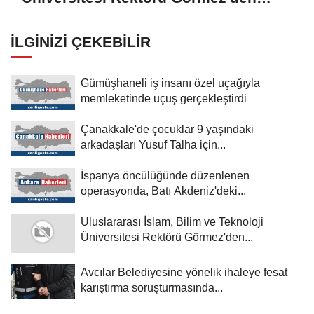
Şam'daki üniversitelerle işbirliği
mesajı:
İLGINIZI ÇEKEBILIR
Gümüşhaneli iş insanı özel uçağıyla
memleketinde uçuş gerçekleştirdi
Çanakkale'de çocuklar 9 yaşındaki
arkadaşları Yusuf Talha için...
İspanya öncülüğünde düzenlenen
operasyonda, Batı Akdeniz'deki...
Uluslararası İslam, Bilim ve Teknoloji
Üniversitesi Rektörü Görmez'den...
Avcılar Belediyesine yönelik ihaleye fesat
karıştırma soruşturmasında...