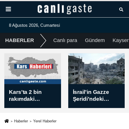
8 Ağustos 2026, Cumartesi
HABERLER
Canlı para
Gündem
Kayser
İsrail'in Gazze
Uluslararası Uzay
Şeridi’ndeki
Kongresi bu yıl
saldırılarında can
temasını ortak
kaybı 73 bin 384'e
gelecek için
yükseldi
belirledi
Haberler
Yerel Haberler