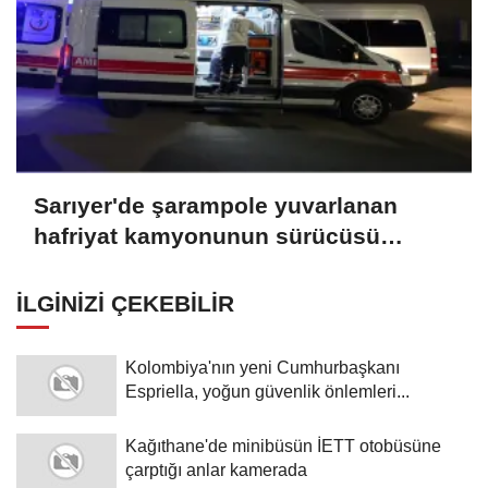
Sarıyer'de şarampole yuvarlanan
hafriyat kamyonunun sürücüsü
yaralandı
İLGINIZI ÇEKEBILIR
Kolombiya'nın yeni Cumhurbaşkanı
Espriella, yoğun güvenlik önlemleri...
Kağıthane'de minibüsün İETT otobüsüne
çarptığı anlar kamerada