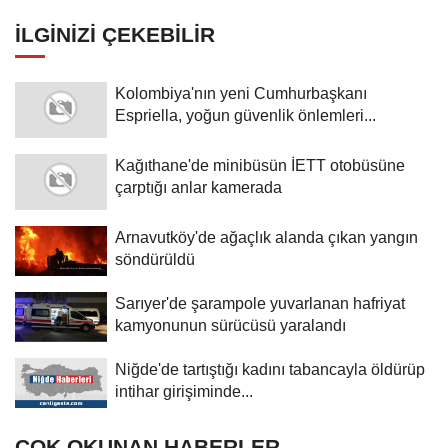
yaralandı
İLGINIZI ÇEKEBILIR
Kolombiya'nın yeni Cumhurbaşkanı
Espriella, yoğun güvenlik önlemleri...
Kağıthane'de minibüsün İETT otobüsüne
çarptığı anlar kamerada
Arnavutköy'de ağaçlık alanda çıkan yangın
söndürüldü
Sarıyer'de şarampole yuvarlanan hafriyat
kamyonunun sürücüsü yaralandı
Niğde'de tartıştığı kadını tabancayla öldürüp
intihar girişiminde...
ÇOK OKUNAN HABERLER