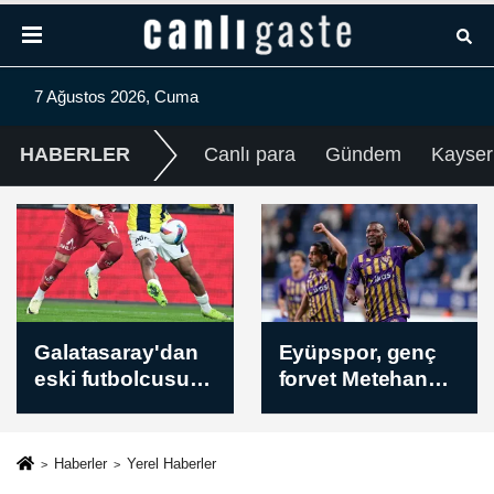
7 Ağustos 2026, Cuma
HABERLER
Canlı para
Gündem
Kayser
Eyüpspor, genç
Türkiye Karting
forvet Metehan
Şampiyonası'nın
Altunbaş'a veda
dördüncü ayağı,
etti
Nevşehir'de
başladı
Haberler
Yerel Haberler