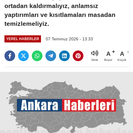
ortadan kaldırmalıyız, anlamsız
yaptırımları ve kısıtlamaları masadan
temizlemeliyiz.
07 Temmuz 2026 - 13:33
YEREL HABERLER
A
A
Büyüt
Küçült
Dinle