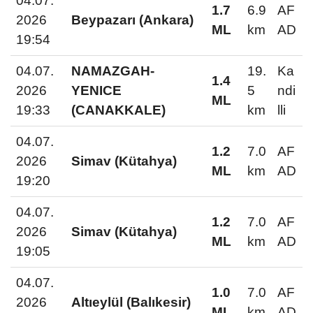
04.07.
1.7
6.9
AF
2026
Beypazarı (Ankara)
ML
km
AD
19:54
04.07.
NAMAZGAH-
19.
Ka
1.4
2026
YENICE
5
ndi
ML
19:33
(CANAKKALE)
km
lli
04.07.
1.2
7.0
AF
2026
Simav (Kütahya)
ML
km
AD
19:20
04.07.
1.2
7.0
AF
2026
Simav (Kütahya)
ML
km
AD
19:05
04.07.
1.0
7.0
AF
2026
Altıeylül (Balıkesir)
ML
km
AD