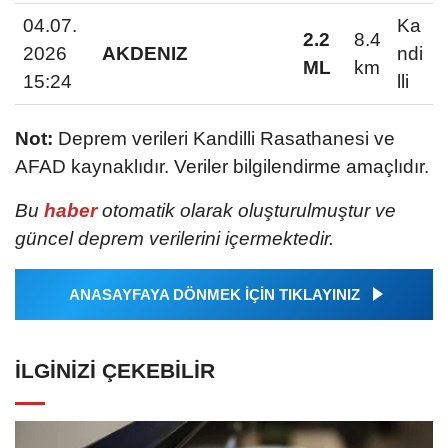
04.07.
Ka
2.2
8.4
2026
AKDENIZ
ndi
ML
km
15:24
lli
Not:
Deprem verileri Kandilli Rasathanesi ve
AFAD kaynaklıdır. Veriler bilgilendirme amaçlıdır.
Bu
haber
otomatik olarak oluşturulmuştur ve
güncel deprem verilerini içermektedir.
ANASAYFAYA DÖNMEK İÇİN TIKLAYINIZ
İLGINIZI ÇEKEBILIR