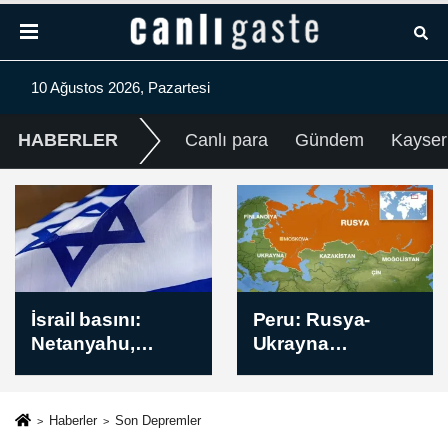
10 Ağustos 2026, Pazartesi
HABERLER
Canlı para
Gündem
Kayser
Peru: Rusya-
İsrail'in Gazze
Ukrayna
Şeridi'ne
Savaşı'nda 11
düzenlediği
vatandaşımız
saldırılarda 7
öldü
Filistinli yaralandı
Haberler
Son Depremler