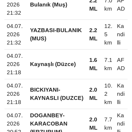
2.2
7.0
AF
2026
Bulanık (Muş)
ML
km
AD
21:32
04.07.
12.
Ka
YAZBASI-BULANIK
2.2
2026
5
ndi
(MUS)
ML
21:32
km
lli
04.07.
1.6
7.1
AF
2026
Kaynaşlı (Düzce)
ML
km
AD
21:18
04.07.
10.
Ka
BICKIYANI-
2.0
2026
2
ndi
KAYNASLI (DUZCE)
ML
21:18
km
lli
04.07.
DOGANBEY-
Ka
2.0
7.7
2026
KARACOBAN
ndi
ML
km
20:52
(ERZURUM)
lli