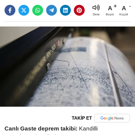
A
A
Büyüt
Küçült
Dinle
TAKİP ET
Canlı Gaste deprem takibi:
Kandilli