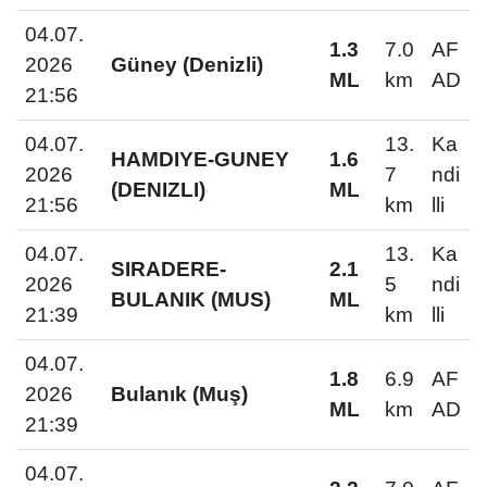
04.07.
1.3
7.0
AF
2026
Güney (Denizli)
ML
km
AD
21:56
04.07.
13.
Ka
HAMDIYE-GUNEY
1.6
2026
7
ndi
(DENIZLI)
ML
21:56
km
lli
04.07.
13.
Ka
SIRADERE-
2.1
2026
5
ndi
BULANIK (MUS)
ML
21:39
km
lli
04.07.
1.8
6.9
AF
2026
Bulanık (Muş)
ML
km
AD
21:39
04.07.