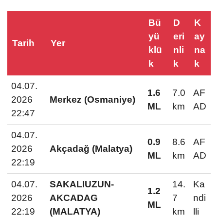
Bü
D
K
yü
eri
ay
Tarih
Yer
klü
nli
na
k
k
k
04.07.
1.6
7.0
AF
2026
Merkez (Osmaniye)
ML
km
AD
22:47
04.07.
0.9
8.6
AF
2026
Akçadağ (Malatya)
ML
km
AD
22:19
04.07.
SAKALIUZUN-
14.
Ka
1.2
2026
AKCADAG
7
ndi
ML
22:19
(MALATYA)
km
lli