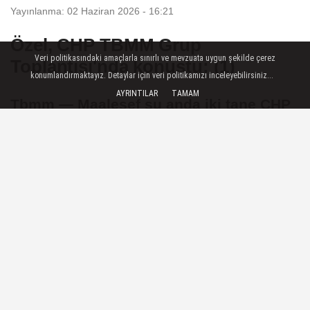
Yayınlanma: 02 Haziran 2026 - 16:21
Özel, CHP TBMM Grup
Veri politikasındaki amaçlarla sınırlı ve mevzuata uygun şekilde çerez
Toplantısı'nda konuştu: (1)
konumlandırmaktayız. Detaylar için veri politikamızı inceleyebilirsiniz...
AYRINTILAR
TAMAM
Tbmm — Maalesef şu anda iki tane CHP
görüntüsü var: bir tarafta butlan kararıyla
bizlerin polis zoruyla dışarı atıldığı baba
ocağımız ve orada oturanlar, bir tarafta
burada Gazi'nin diğer büyük eserinin
çatısı altında partisine ve ülkesine sahip
çıkmaya çalışanlar - Bizim
kurultayımızda da ilk kez Türkiye'de bir
siyasi partinin genel başkanı ikili yarışla
değişti. Bendeki madalya ne kadar