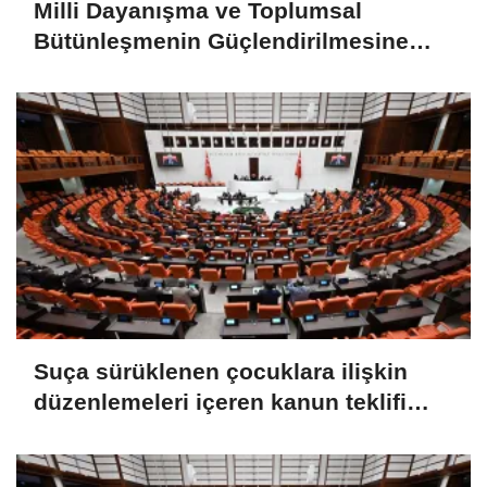
Milli Dayanışma ve Toplumsal
Bütünleşmenin Güçlendirilmesine
Dair Kanun Teklifi TBMM Adalet
Komisyonunda kabul edildi
Suça sürüklenen çocuklara ilişkin
düzenlemeleri içeren kanun teklifi
TBMM Genel Kurulunda