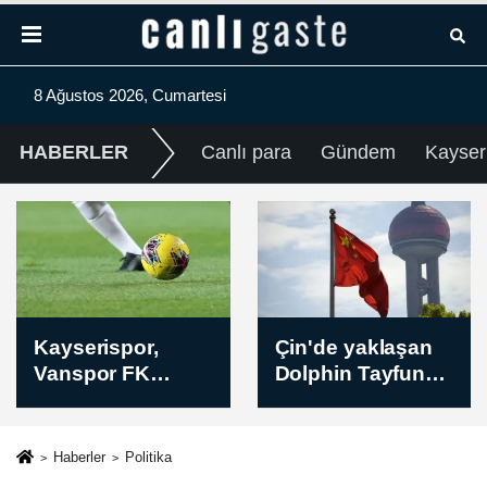
8 Ağustos 2026, Cumartesi
HABERLER
Canlı para
Gündem
Kayser
Çin'de yaklaşan
Rusya:
Dolphin Tayfunu
Ukrayna'da
nedeniyle
Harkiv
önlemler artırıldı
bölgesindeki
İvanovka
Haberler
Politika
yerleşim yeri