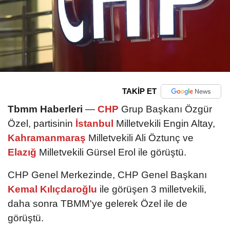
TAKİP ET
Tbmm Haberleri
—
CHP
Grup Başkanı Özgür
Özel, partisinin
İstanbul
Milletvekili Engin Altay,
Kahramanmaraş
Milletvekili Ali Öztunç ve
Elazığ
Milletvekili Gürsel Erol ile görüştü.
CHP Genel Merkezinde, CHP Genel Başkanı
Kemal Kılıçdaroğlu
ile görüşen 3 milletvekili,
daha sonra TBMM'ye gelerek Özel ile de
görüştü.