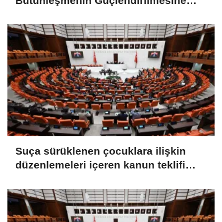
Bütünleşmenin Güçlendirilmesine
Dair Kanun Teklifi TBMM Adalet
Komisyonunda kabul edildi
Suça sürüklenen çocuklara ilişkin
düzenlemeleri içeren kanun teklifi
TBMM Genel Kurulunda