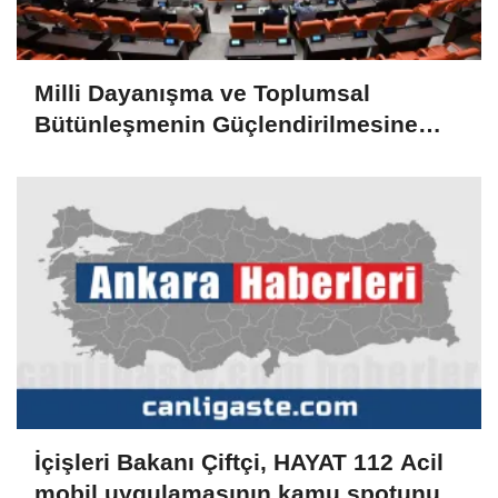
Milli Dayanışma ve Toplumsal
Bütünleşmenin Güçlendirilmesine
Dair Kanun Teklifi TBMM Adalet
Komisyonunda
İçişleri Bakanı Çiftçi, HAYAT 112 Acil
mobil uygulamasının kamu spotunu