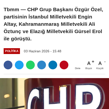
Tbmm — CHP Grup Başkanı Özgür Özel,
partisinin İstanbul Milletvekili Engin
Altay, Kahramanmaraş Milletvekili Ali
Öztunç ve Elazığ Milletvekili Gürsel Erol
ile görüştü.
03 Haziran 2026 - 15:48
POLITIKA
A
A
Büyüt
Küçült
Dinle