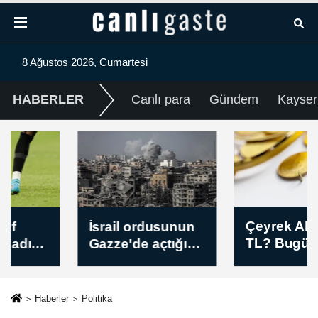
8 Ağustos 2026, Cumartesi
HABERLER
Canlı para
Gündem
Kayser
Çeyrek Altın Kaç
İsrail ordusunun
TL? Bugün
Gazze'de açtığı
Çeyrek Altın
ateş sonucu 3
Fiyatı Sabah Kuru
kişi yaralandı
(08 Ağustos 2026)
Haberler
Politika