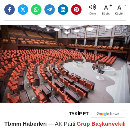
A
A
Büyüt
Küçült
Dinle
TAKİP ET
Tbmm Haberleri
— AK Parti
Grup Başkanvekili