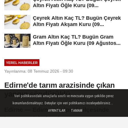
Altın Fiyatı Öğle Kuru (09...
Çeyrek Altın Kaç TL? Bugün Çeyrek
Altın Fiyatı Akşam Kuru (09...
Gram Altın Kaç TL? Bugün Gram
Altın Fiyatı Öğle Kuru (09 Ağustos...
YEREL HABERLER
Yayınlanma: 08 Temmuz 2026 - 09:30
Edirne'de tarım arazisinde çıkan
yangın söndürüldü
Veri politikasındaki amaçlarla sınırlı ve mevzuata uygun şekilde çerez
konumlandırmaktayız. Detaylar için veri politikamızı inceleyebilirsiniz...
Edirne — Edirne'nin İpsala ilçesinde
AYRINTILAR
TAMAM
tarım arazisinde çıkan yangın
söndürüldü.