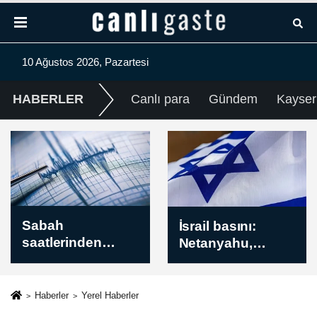
10 Ağustos 2026, Pazartesi
HABERLER
Canlı para
Gündem
Kayser
İsrail basını:
Peru: Rusya-
Netanyahu,
Ukrayna
Gazze'ye ilişkin
Savaşı'nda 11
15 maddelik
vatandaşımız
plana şans
öldü
Haberler
Yerel Haberler
vermeye hazır