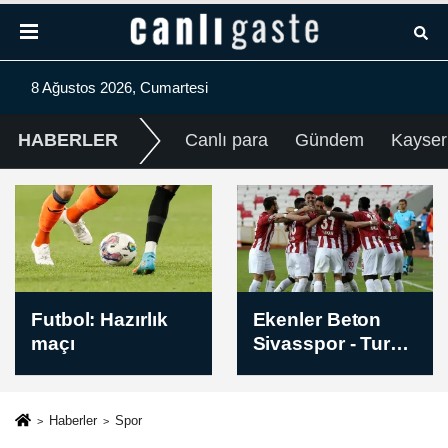
8 Ağustos 2026, Cumartesi
HABERLER
Canlı para
Gündem
Kayser
Ekenler Beton
Kanada'da orman
Sivasspor - Turka
yangınları
Esenler Erokspor
nedeniyle 20 bine
maçının ardından
yakın kişi için
tahliye emri
Haberler
Spor
verildi