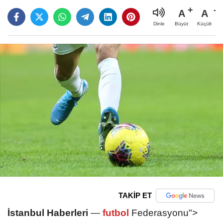
A
A
Büyüt
Küçült
Dinle
TAKİP ET
İstanbul Haberleri
—
futbol
Federasyonu">