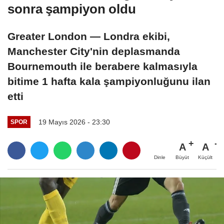
sonra şampiyon oldu
Greater London — Londra ekibi,
Manchester City'nin deplasmanda
Bournemouth ile berabere kalmasıyla
bitime 1 hafta kala şampiyonluğunu ilan
etti
19 Mayıs 2026 - 23:30
SPOR
A
A
Büyüt
Küçült
Dinle