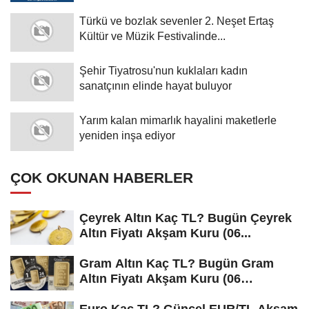
Türkü ve bozlak sevenler 2. Neşet Ertaş
Kültür ve Müzik Festivalinde...
Şehir Tiyatrosu'nun kuklaları kadın
sanatçının elinde hayat buluyor
Yarım kalan mimarlık hayalini maketlerle
yeniden inşa ediyor
ÇOK OKUNAN HABERLER
Çeyrek Altın Kaç TL? Bugün Çeyrek
Altın Fiyatı Akşam Kuru (06...
Gram Altın Kaç TL? Bugün Gram
Altın Fiyatı Akşam Kuru (06
Ağustos...
Euro Kaç TL? Güncel EUR/TL Akşam