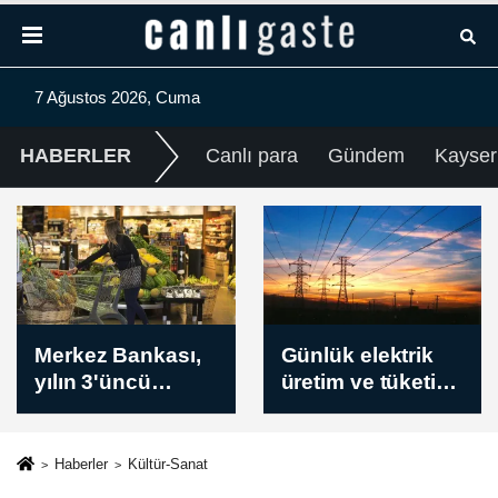
7 Ağustos 2026, Cuma
HABERLER
Canlı para
Gündem
Kayser
Günlük elektrik
Borsa güne
üretim ve tüketim
yükselişle başladı
verileri / 7
Ağustos 2026
Haberler
Kültür-Sanat