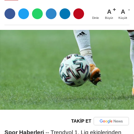
A
A
Büyüt
Küçült
Dinle
TAKİP ET
Spor Haberleri
--
Trendyol 1. Lig ekiplerinden