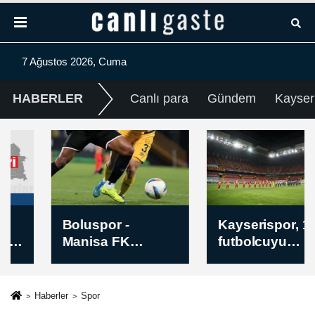
7 Ağustos 2026, Cuma
HABERLER
Canlı para
Gündem
Kayser
Boluspor -
Kayserispor, 15
Manisa FK
futbolcuyu
maçının ardından
kadrosuna kattı
Haberler
Spor