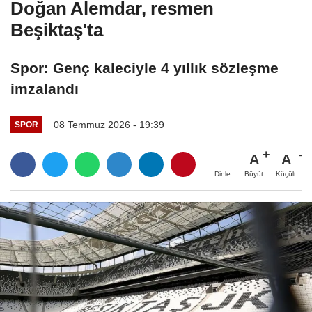
Doğan Alemdar, resmen
Beşiktaş'ta
Spor: Genç kaleciyle 4 yıllık sözleşme
imzalandı
08 Temmuz 2026 - 19:39
SPOR
A
A
Büyüt
Küçült
Dinle