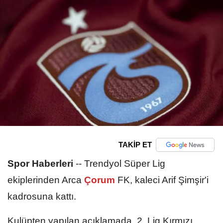
TAKİP ET
Spor Haberleri
--
Trendyol Süper Lig
ekiplerinden Arca
Çorum
FK, kaleci Arif Şimşir'i
kadrosuna kattı.
Kulüpten yapılan açıklamada, 2. Lig Kırmızı