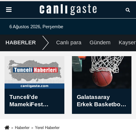
6 Ağustos 2026, Perşembe
HABERLER
Canlı para
Gündem
Kayser
Galatasaray
Türkiye Karting
Erkek Basketbol
Şampiyonası'nın
Takımı, Alen
dördüncü ayağı,
Smailagic'i
yarın Nevşehir'de
renklerine bağladı
başlayacak
Haberler
Yerel Haberler