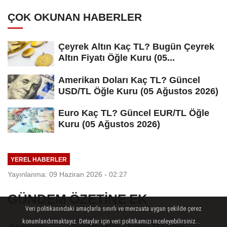
ÇOK OKUNAN HABERLER
Çeyrek Altın Kaç TL? Bugün Çeyrek
Altın Fiyatı Öğle Kuru (05...
Amerikan Doları Kaç TL? Güncel
USD/TL Öğle Kuru (05 Ağustos 2026)
Euro Kaç TL? Güncel EUR/TL Öğle
Kuru (05 Ağustos 2026)
YEREL HABERLER
Yayınlanma: 09 Haziran 2026 - 02:27
GÜNDEM ÖZETİNE EK
Veri politikasındaki amaçlarla sınırlı ve mevzuata uygun şekilde çerez
konumlandırmaktayız. Detaylar için veri politikamızı inceleyebilirsiniz...
Ankara — - Cumhurbaşkanı Recep