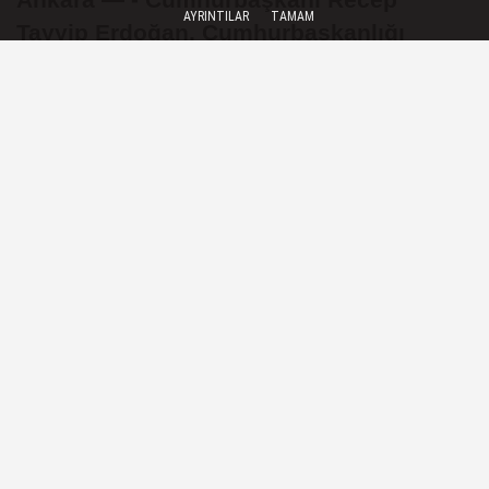
AYRINTILAR
TAMAM
Tayyip Erdoğan, Cumhurbaşkanlığı
Külliyesinde Milli Güvenlik Konferansları
Açılış Töreni'ne katılacak.
09 Haziran 2026 - 02:27
YEREL HABERLER
A
A
Büyüt
Küçült
Dinle