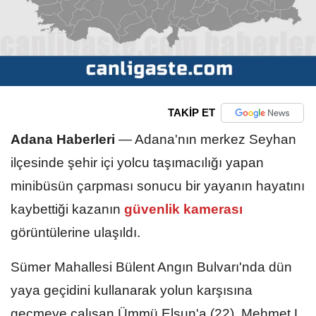
TAKİP ET
Adana Haberleri
—
Adana'nın merkez Seyhan
ilçesinde şehir içi yolcu taşımacılığı yapan
minibüsün çarpması sonucu bir yayanın hayatını
kaybettiği kazanın
güvenlik kamerası
görüntülerine ulaşıldı.
Sümer Mahallesi Bülent Angın Bulvarı'nda dün
yaya geçidini kullanarak yolun karşısına
geçmeye çalışan Ümmü Elsun'a (22), Mehmet L.