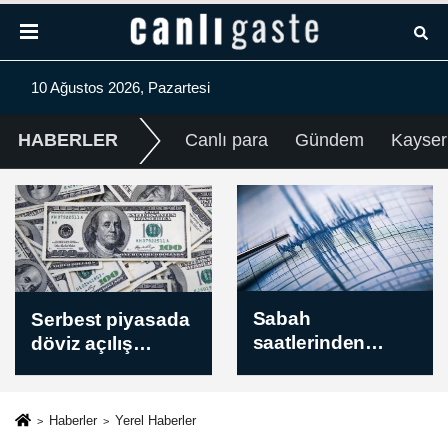
10 Ağustos 2026, Pazartesi
HABERLER
Canlı para
Gündem
Kayser
Sabah
Gazze Barış
saatlerinden
Kurulu Temsilcisi,
itibaren
Hamas'ın
kaydedilen son
silahsızlanması
depremler
halinde İsrail'in
Haberler
Yerel Haberler
(10.08.2026)
Gazze'den