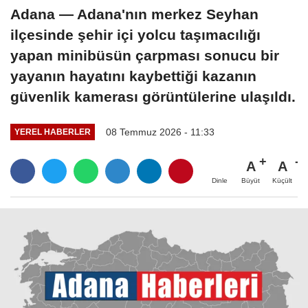
Adana — Adana'nın merkez Seyhan
ilçesinde şehir içi yolcu taşımacılığı
yapan minibüsün çarpması sonucu bir
yayanın hayatını kaybettiği kazanın
güvenlik kamerası görüntülerine ulaşıldı.
08 Temmuz 2026 - 11:33
YEREL HABERLER
A
A
Büyüt
Küçült
Dinle