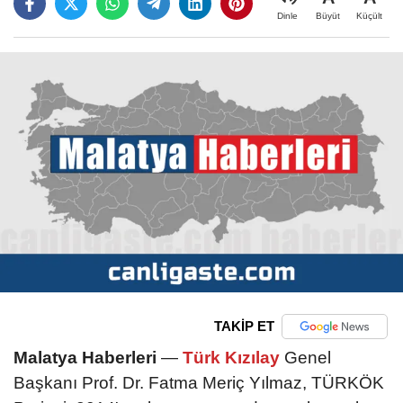
Büyüt
Küçült
Dinle
TAKİP ET
Malatya Haberleri
—
Türk Kızılay
Genel
Başkanı Prof. Dr. Fatma Meriç Yılmaz, TÜRKÖK