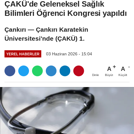
ÇAKÜ'de Geleneksel Sağlık
Bilimleri Öğrenci Kongresi yapıldı
Çankırı — Çankırı Karatekin
Üniversitesi'nde (ÇAKÜ) 1.
03 Haziran 2026 - 15:04
YEREL HABERLER
A
A
Büyüt
Küçült
Dinle