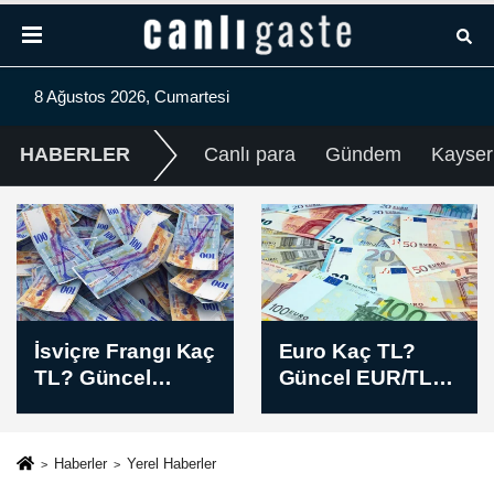
8 Ağustos 2026, Cumartesi
HABERLER
Canlı para
Gündem
Kayser
Euro Kaç TL?
İngiliz Sterlini Kaç
Güncel EUR/TL
TL? Güncel
Sabah Kuru (08
GBP/TL Sabah
Ağustos 2026)
Kuru (08 Ağustos
2026)
Haberler
Yerel Haberler