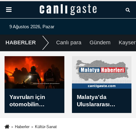
9 Ağustos 2026, Pazar
HABERLER
Canlı para
Gündem
Kayser
Malatya'da
Küçük modüler
Uluslararası
reaktörler küresel
Beydağı Dağ
nükleer enerji
Bisikleti Yarışı
kapasitesindeki
sürüyor
büyümenin 4'te
Haberler
Kültür-Sanat
1'ini üstlenecek