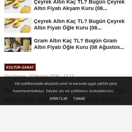
Çeyrek Altın Kaç TL? Bugün Çeyrek
Altın Fiyatı Akşam Kuru (08...
Çeyrek Altın Kaç TL? Bugün Çeyrek
Altın Fiyatı Öğle Kuru (08...
Gram Altın Kaç TL? Bugün Gram
Altın Fiyatı Öğle Kuru (08 Ağustos...
KÜLTÜR-SANAT
Yayınlanma: 10 Haziran 2026 - 12:12
Veri politikasındaki amaçlarla sınırlı ve mevzuata uygun şekilde çerez
Antalya Devlet Opera ve Balesinin
konumlandırmaktayız. Detaylar için veri politikamızı inceleyebilirsiniz...
sezonun son opera temsili Attila
AYRINTILAR
TAMAM
oldu
Antalya — Antalya Devlet Opera ve