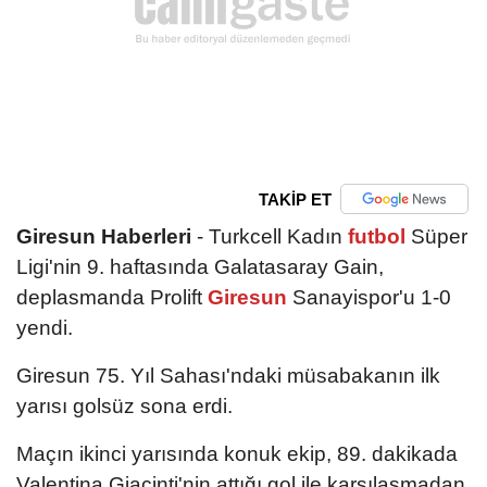
TAKİP ET
Giresun Haberleri
- Turkcell Kadın
futbol
Süper
Ligi'nin 9. haftasında Galatasaray Gain,
deplasmanda Prolift
Giresun
Sanayispor'u 1-0
yendi.
Giresun 75. Yıl Sahası'ndaki müsabakanın ilk
yarısı golsüz sona erdi.
Maçın ikinci yarısında konuk ekip, 89. dakikada
Valentina Giacinti'nin attığı gol ile karşılaşmadan