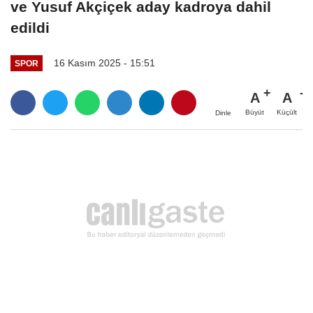
ve Yusuf Akçiçek aday kadroya dahil
edildi
16 Kasım 2025 - 15:51
SPOR
A
A
Büyüt
Küçült
Dinle