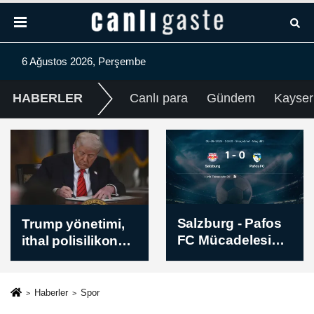
6 Ağustos 2026, Perşembe
HABERLER
Canlı para
Gündem
Kayser
Salzburg - Pafos
Suça sürüklenen
FC Mücadelesi
çocuklara ilişkin
Sona Erdi - Skor:
düzenlemeleri
1-0
içeren kanun
teklifi TBMM
Haberler
Spor
Genel Kurulunda