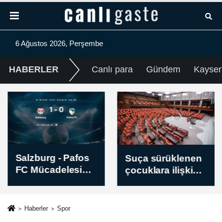
6 Ağustos 2026, Perşembe
HABERLER
Canlı para
Gündem
Kayser
Salzburg - Pafos
Suça sürüklenen
FC Mücadelesi
çocuklara ilişkin
Sona Erdi - Skor:
düzenlemeleri
1-0
içeren kanun
teklifi TBMM
Haberler
Spor
Genel Kurulunda