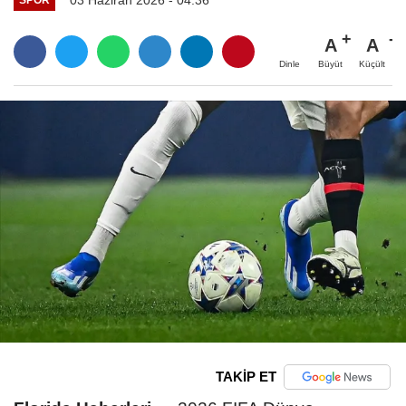
A
A
Büyüt
Küçült
Dinle
TAKİP ET