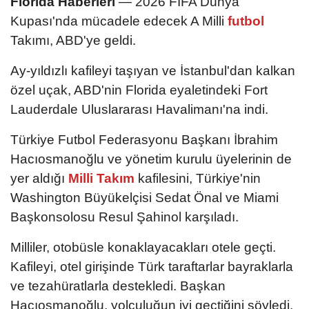
Florida Haberleri
— 2026 FIFA Dünya
Kupası'nda mücadele edecek A Milli
futbol
Takımı, ABD'ye geldi.
Ay-yıldızlı kafileyi taşıyan ve İstanbul'dan kalkan
özel uçak, ABD'nin Florida eyaletindeki Fort
Lauderdale Uluslararası Havalimanı'na indi.
Türkiye Futbol Federasyonu Başkanı İbrahim
Hacıosmanoğlu ve yönetim kurulu üyelerinin de
yer aldığı
Milli Takım
kafilesini, Türkiye'nin
Washington Büyükelçisi Sedat Önal ve Miami
Başkonsolosu Resul Şahinol karşıladı.
Milliler, otobüsle konaklayacakları otele geçti.
Kafileyi, otel girişinde Türk taraftarlar bayraklarla
ve tezahüratlarla destekledi. Başkan
Hacıosmanoğlu, yolculuğun iyi geçtiğini söyledi.