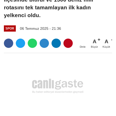
rotasını tek tamamlayan ilk kadın
yelkenci oldu.
06 Temmuz 2025 - 21:36
SPOR
A
A
Büyüt
Küçült
Dinle