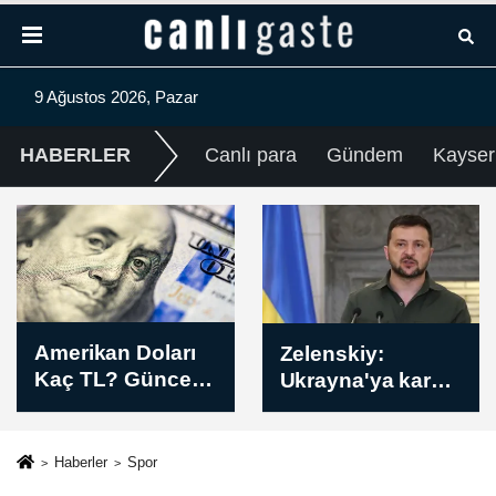
9 Ağustos 2026, Pazar
HABERLER
Canlı para
Gündem
Kayser
Zelenskiy:
İsrail askerleri
Ukrayna'ya karşı
Batı Şeria'da
sadece bu hafta
Filistinli çobana
içinde farklı
ateş açtı, bazı
tiplerde 61 füze
koyunları telef etti
Haberler
Spor
kullanıldı