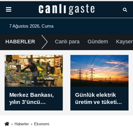
7 Ağustos 2026, Cuma
HABERLER
Canlı para
Gündem
Kayser
Merkez Bankası,
Günlük elektrik
yılın 3'üncü
üretim ve tüketim
Enflasyon
verileri / 7
Raporunu 13
Ağustos 2026
Ağustos'ta
Haberler
Ekonomi
İstanbul'da