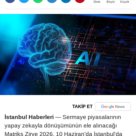
Büyüt
Küçült
Dinle
TAKİP ET
İstanbul Haberleri
— Sermaye piyasalarının
yapay zekayla dönüşümünün ele alınacağı
Matriks Zirve 2026, 10 Haziran'da İstanbul'da