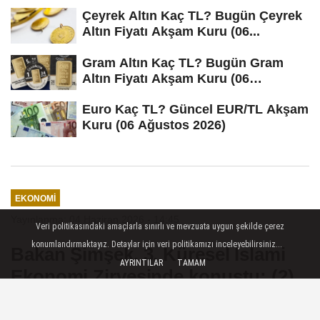
Çeyrek Altın Kaç TL? Bugün Çeyrek
Altın Fiyatı Akşam Kuru (06...
Gram Altın Kaç TL? Bugün Gram
Altın Fiyatı Akşam Kuru (06
Ağustos...
Euro Kaç TL? Güncel EUR/TL Akşam
Kuru (06 Ağustos 2026)
EKONOMI
Yayınlanma: 04 Haziran 2026 - 14:45
Veri politikasındaki amaçlarla sınırlı ve mevzuata uygun şekilde çerez
konumlandırmaktayız. Detaylar için veri politikamızı inceleyebilirsiniz...
Bakan Şimşek, 3. Küresel İslami
AYRINTILAR
TAMAM
Ekonomi Zirvesinde konuştu: (2)
İstanbul — Ekonomi programımıza