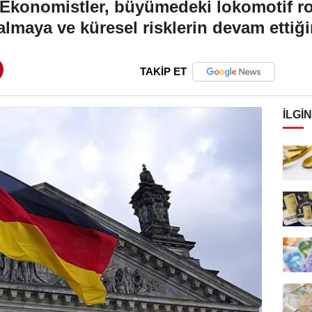
 - Ekonomistler, büyümedeki lokomotif 
lmaya ve küresel risklerin devam ettiği
TAKİP ET
İLGIN