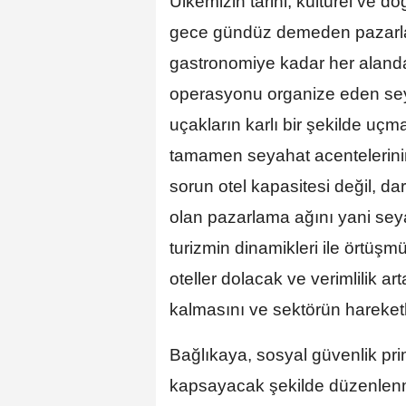
Ülkemizin tarihi, kültürel ve d
gece gündüz demeden pazarlayan
gastronomiye kadar her aland
operasyonu organize eden seya
uçakların karlı bir şekilde uç
tamamen seyahat acentelerinin
sorun otel kapasitesi değil, da
olan pazarlama ağını yani sey
turizmin dinamikleri ile örtüşm
oteller dolacak ve verimlilik ar
kalmasını ve sektörün hareket
Bağlıkaya, sosyal güvenlik pri
kapsayacak şekilde düzenlenme