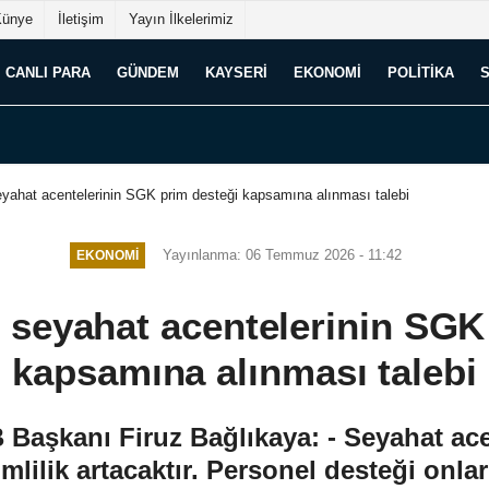
Künye
İletişim
Yayın İlkelerimiz
CANLI PARA
GÜNDEM
KAYSERI
EKONOMI
POLITIKA
ahat acentelerinin SGK prim desteği kapsamına alınması talebi
Yayınlanma: 06 Temmuz 2026 - 11:42
EKONOMI
seyahat acentelerinin SGK 
kapsamına alınması talebi
şkanı Firuz Bağlıkaya: - Seyahat acen
imlilik artacaktır. Personel desteği onla