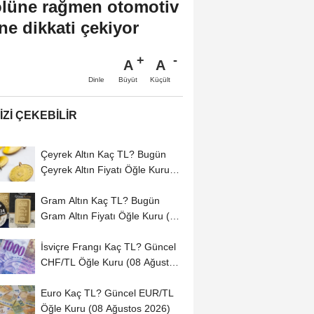
rolüne rağmen otomotiv
ne dikkati çekiyor
A
A
Büyüt
Küçült
Dinle
IZI ÇEKEBILIR
Çeyrek Altın Kaç TL? Bugün
Çeyrek Altın Fiyatı Öğle Kuru
(08...
Gram Altın Kaç TL? Bugün
Gram Altın Fiyatı Öğle Kuru (08
Ağustos...
İsviçre Frangı Kaç TL? Güncel
CHF/TL Öğle Kuru (08 Ağustos
2026)
Euro Kaç TL? Güncel EUR/TL
Öğle Kuru (08 Ağustos 2026)