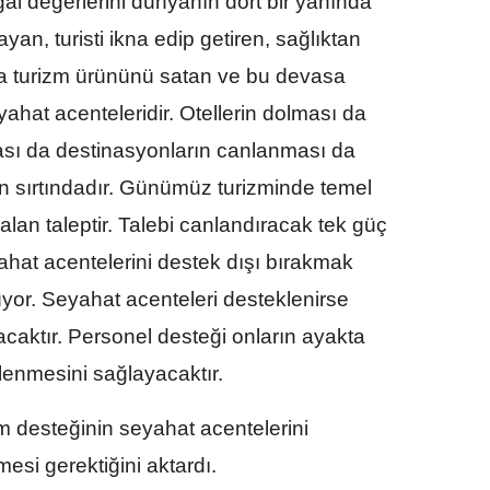
oğal değerlerini dünyanın dört bir yanında
, turisti ikna edip getiren, sağlıktan
a turizm ürününü satan ve bu devasa
hat acenteleridir. Otellerin dolması da
ması da destinasyonların canlanması da
 sırtındadır. Günümüz turizminde temel
ralan taleptir. Talebi canlandıracak tek güç
ahat acentelerini destek dışı bırakmak
üyor. Seyahat acenteleri desteklenirse
tacaktır. Personel desteği onların ayakta
lenmesini sağlayacaktır.
m desteğinin seyahat acentelerini
si gerektiğini aktardı.