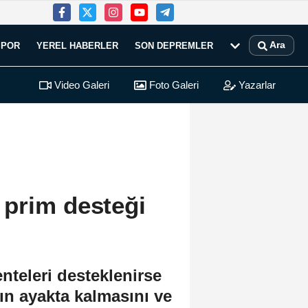
Ara
SPOR
YEREL HABERLER
SON DEPREMLER
Video Galeri
Foto Galeri
Yazarlar
prim desteği
teleri desteklenirse
rın ayakta kalmasını ve