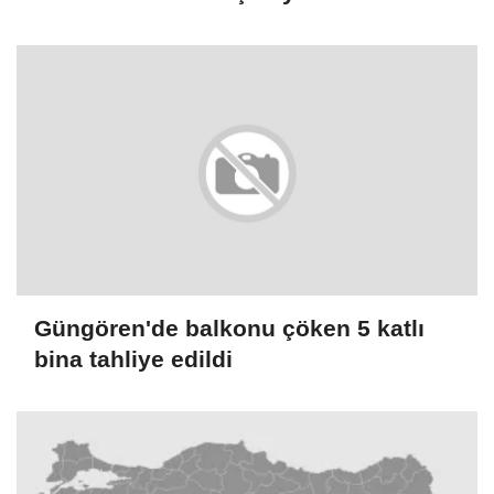
varılmamasının Tel Aviv için daha iyi
olacağını söyledi
Güngören'de balkonu çöken 5 katlı
bina tahliye edildi