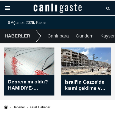
9 Ağustos 2026, Pazar
HABERLER
Canlı para
Gündem
Kayser
İsrail'in Gazze'de
Ürdün ve
kısmi çekilme ve
Bahreyn dışişleri
çok uluslu güç
bakanları
konuşlandırma
bölgesel
seçeneğini
gelişmeleri
Haberler
Yerel Haberler
değerlendirdiği
görüştü