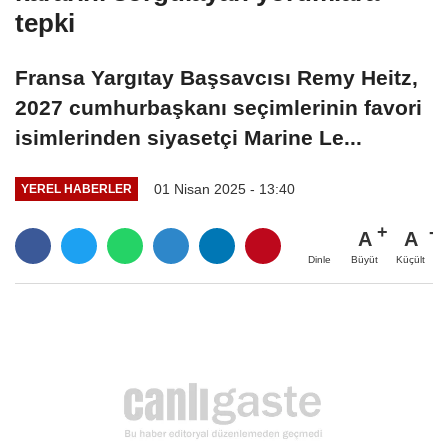
tepki
Fransa Yargıtay Başsavcısı Remy Heitz,
2027 cumhurbaşkanı seçimlerinin favori
isimlerinden siyasetçi Marine Le...
01 Nisan 2025 - 13:40
YEREL HABERLER
A
A
Büyüt
Küçült
Dinle