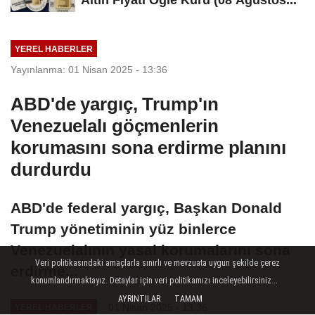
Altın Fiyatı Öğle Kuru (08 Ağustos...
YEREL HABERLER
Yayınlanma: 01 Nisan 2025 - 13:36
ABD'de yargıç, Trump'ın
Venezuelalı göçmenlerin
korumasını sona erdirme planını
durdurdu
ABD'de federal yargıç, Başkan Donald
Trump yönetiminin yüz binlerce
Venezuelalının yasal korumalarını sona
Veri politikasındaki amaçlarla sınırlı ve mevzuata uygun şekilde çerez
erdirme...
konumlandırmaktayız. Detaylar için veri politikamızı inceleyebilirsiniz...
AYRINTILAR
TAMAM
01 Nisan 2025 - 13:36
YEREL HABERLER