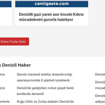
Denizlili gazi yarım asır önceki Kıbrıs
mücadelesini gururla hatırlıyor
Daha Fazla Getir
a Denizli Haber
aşma
Denizli merkezli telefon dolandırıcılığı
Denizl
operasyonunda 6 şüpheli tutuklandı
Denizli
azze
Denizli'de geliştirilen nohut çeşidi farklı
mücade
kentlerde denendi
Denizli
erlerle
Kuğu Gölü ve Zorba baleleri Denizli'de
adliye