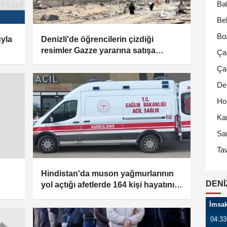
Ba
Bek
Bo
uyla
Denizli'de öğrencilerin çizdiği
resimler Gazze yararına satışa
Ça
çıkarıldı
Ça
Den
Ho
Ka
Sa
Ta
Hindistan'da muson yağmurlarının
DENI
yol açtığı afetlerde 164 kişi hayatını
kaybetti
İmsa
04:33