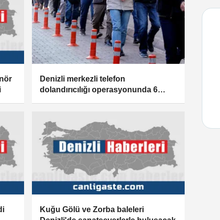
enör
Denizli merkezli telefon
i
dolandırıcılığı operasyonunda 6
şüpheli tutuklandı
di
Kuğu Gölü ve Zorba baleleri