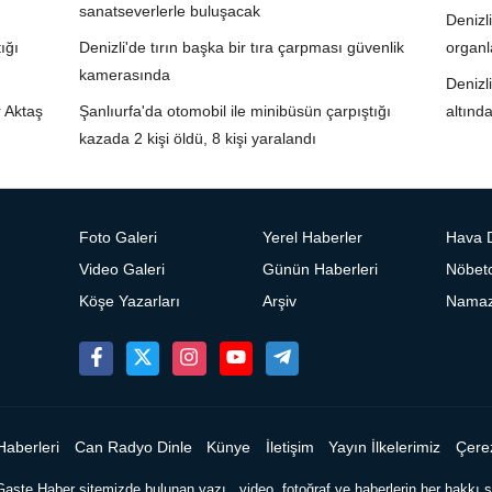
sanatseverlerle buluşacak
Denizl
ığı
Denizli'de tırın başka bir tıra çarpması güvenlik
organl
kamerasında
Denizl
r Aktaş
Şanlıurfa'da otomobil ile minibüsün çarpıştığı
altında
kazada 2 kişi öldü, 8 kişi yaralandı
Foto Galeri
Yerel Haberler
Hava 
Video Galeri
Günün Haberleri
Nöbetc
Köşe Yazarları
Arşiv
Namaz 
Haberleri
Can Radyo Dinle
Künye
İletişim
Yayın İlkelerimiz
Çerez
Gaste Haber sitemizde bulunan yazı , video, fotoğraf ve haberlerin her hakkı sa