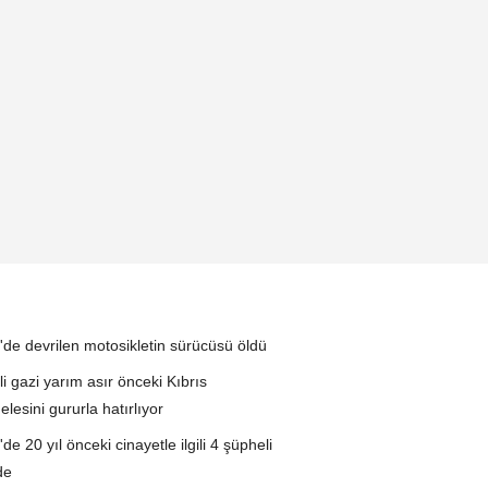
i'de devrilen motosikletin sürücüsü öldü
li gazi yarım asır önceki Kıbrıs
lesini gururla hatırlıyor
'de 20 yıl önceki cinayetle ilgili 4 şüpheli
de