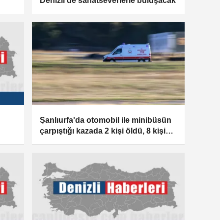
Denizli'de sanatseverlerle buluşacak
Şanlıurfa'da otomobil ile minibüsün
çarpıştığı kazada 2 kişi öldü, 8 kişi
yaralandı