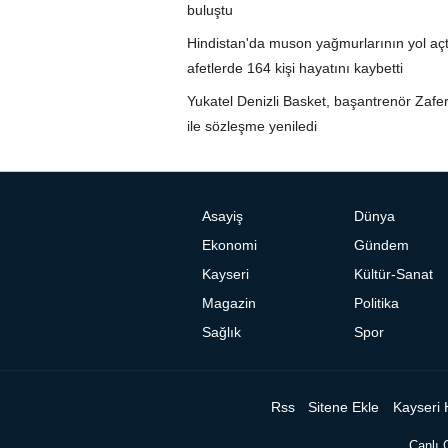
buluştu
Hindistan'da muson yağmurlarının yol açt
afetlerde 164 kişi hayatını kaybetti
Yukatel Denizli Basket, başantrenör Zafe
ile sözleşme yeniledi
Asayiş
Dünya
Ekonomi
Gündem
Kayseri
Kültür-Sanat
Magazin
Politika
Sağlık
Spor
Rss
Sitene Ekle
Kayseri 
Canlı 