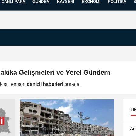
CANLI PARA
GÜNDEM
KAYSERI
EKONOMI
POLITIKA
Künye
İletişim
Yayın İlkelerimiz
 Dakika Gelişmeleri ve Yerel Gündem
kışı , en son
denizli haberleri
burada.
DE
Ac