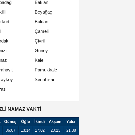
badağ
Baklan
illi
Beyağaç
zkurt
Buldan
l
Çameli
rdak
Çivril
izli
Güney
naz
Kale
rahayit
Pamukkale
rayköy
Serinhisar
vas
ZLI NAMAZ VAKTİ
k
Güneş
Öğle
İkindi
Akşam
Yatsı
06:07
13:14
17:02
20:13
21:38