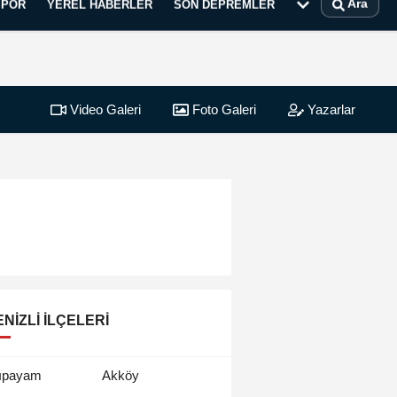
Ara
SPOR
YEREL HABERLER
SON DEPREMLER
Video Galeri
Foto Galeri
Yazarlar
NIZLI İLÇELERI
ıpayam
Akköy