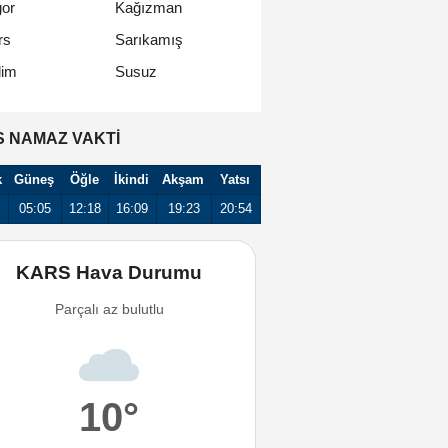
gor
Kağızman
rs
Sarıkamış
Susuz
lim
 NAMAZ VAKTİ
k
Güneş
Öğle
İkindi
Akşam
Yatsı
05:05
12:18
16:09
19:23
20:54
KARS Hava Durumu
Parçalı az bulutlu
10°