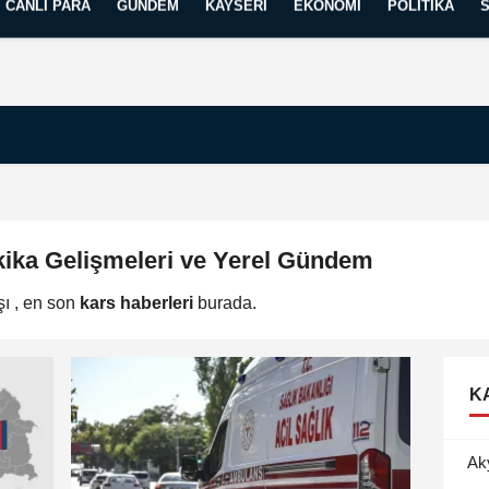
CANLI PARA
GÜNDEM
KAYSERI
EKONOMI
POLITIKA
Künye
İletişim
Yayın İlkelerimiz
kika Gelişmeleri ve Yerel Gündem
şı , en son
kars haberleri
burada.
K
Ak