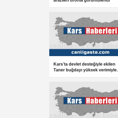
arazileri dronla görüntülendi
Kars’ta devlet desteğiyle ekilen
Taner buğdayı yüksek verimiyle
üreticiyi güldürecek