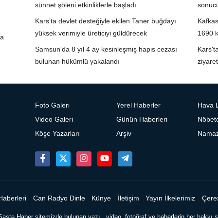
sünnet şöleni etkinliklerle başladı
sonucu
Kars’ta devlet desteğiyle ekilen Taner buğdayı
Kafkas
yüksek verimiyle üreticiyi güldürecek
1690 k
ta
Samsun'da 8 yıl 4 ay kesinleşmiş hapis cezası
Kars't
bulunan hükümlü yakalandı
ziyare
Foto Galeri
Yerel Haberler
Hava 
Video Galeri
Günün Haberleri
Nöbetc
Köşe Yazarları
Arşiv
Namaz 
Haberleri
Can Radyo Dinle
Künye
İletişim
Yayın İlkelerimiz
Çerez
Gaste Haber sitemizde bulunan yazı , video, fotoğraf ve haberlerin her hakkı sa