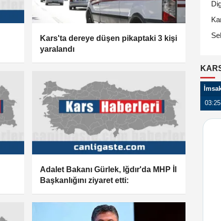
Di
Ka
Se
Kars'ta dereye düşen pikaptaki 3 kişi
yaralandı
KARS
İmsa
03:25
Adalet Bakanı Gürlek, Iğdır'da MHP İl
Başkanlığını ziyaret etti: