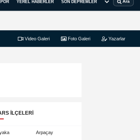
Ara
SPOR
YEREL HABERLER
SON DEPREMLER
Video Galeri
Foto Galeri
Yazarlar
ARS İLÇELERI
yaka
Arpaçay