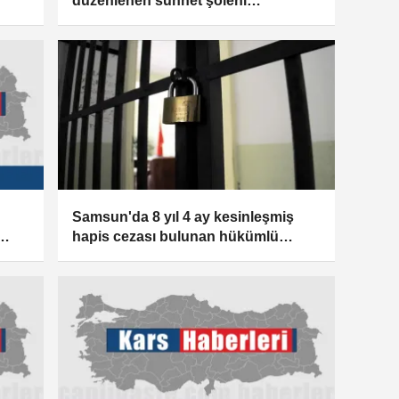
düzenlenen sünnet şöleni
etkinliklerle başladı
Samsun'da 8 yıl 4 ay kesinleşmiş
hapis cezası bulunan hükümlü
yakalandı