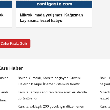
ak
Mikroklimada yetişmesi Kağızman
kayısısına lezzet katıyor
Daha Fazla Getir
Kars Haber
nısına
Bakan Yumaklı, Kars'ta başlayan Güvenli
Bakü i
Elektronik Küpe İzleme Sistemi'ni tanıttı:
başlad
alandı
Kars'ta tabloyu andıran tarım arazileri dronla
Mikrok
görüntülendi
lezzet 
turizm
Kars'ta yaklaşık 200 çocuk için düzenlenen
Kars'ta