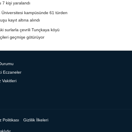
 7 kişi yaralandı
 Üniversitesi kampüsünde 61 türden
uşu kayıt altına alındı
aki surlarla çevrili Tunçkaya köyü
tçileri geçmişe götürüyor
Durumu
i Eczaneler
Vakitleri
 Politikası
Gizlilik İlkeleri
klıdır.