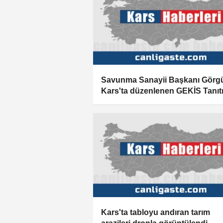
Savunma Sanayii Başkanı Görg
Kars'ta düzenlenen GEKİS Tanıt
Programı'nda konuştu
Kars'ta tabloyu andıran tarım