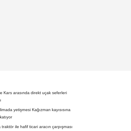
le Kars arasında direkt uçak seferleri
ı
limada yetişmesi Kağızman kayısısına
katıyor
 traktör ile hafif ticari aracın çarpışması