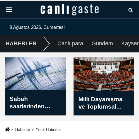
8 Ağustos 2026, Cumartesi
HABERLER
Canlı para
Gündem
Kayser
Milli Dayanışma
BM Yemen Öz
ve Toplumsal
Temsilcisi
Bütünleşmenin
Grundberg:
son
Güçlendirilmesin
Yemen geniş
e Dair Kanun
çaplı çatışma
Haberler
Yerel Haberler
Teklifi TBMM
riskiyle karşı