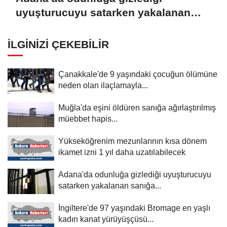
uyuşturucuyu satarken yakalanan
sanığa 12,5 yıl hapis
İLGINIZI ÇEKEBILIR
Çanakkale'de 9 yaşındaki çocuğun ölümüne
neden olan ilaçlamayla...
Muğla'da eşini öldüren sanığa ağırlaştırılmış
müebbet hapis...
Yükseköğrenim mezunlarının kısa dönem
ikamet izni 1 yıl daha uzatılabilecek
Adana'da odunluğa gizlediği uyuşturucuyu
satarken yakalanan sanığa...
İngiltere'de 97 yaşındaki Bromage en yaşlı
kadın kanat yürüyüşçüsü...