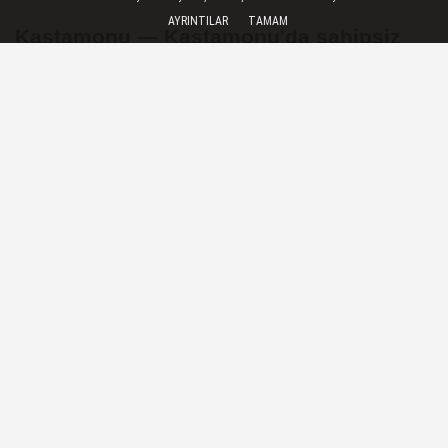
AYRINTILAR
TAMAM
Kastamonu — Kastamonu'da sahipsiz
kedinin mesken tuttuğu durağın
karşısındaki apartmanda yaşayan
Muammer Dilbaz: - Kaç senedir burada,
başka yere gitmiyor, bence burayı evi
gibi görüyor
04 Haziran 2026 - 11:09
YEREL HABERLER
A
A
Büyüt
Küçült
Dinle