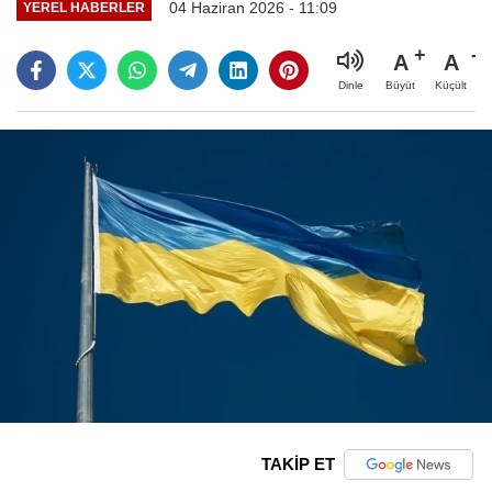
04 Haziran 2026 - 11:09
YEREL HABERLER
A
A
Büyüt
Küçült
Dinle
TAKİP ET