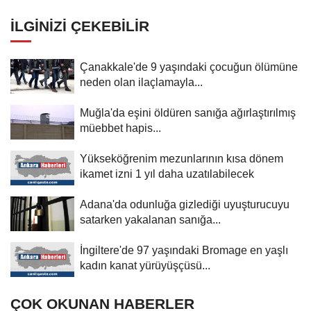
sanığa 12,5 yıl hapis
İLGINIZI ÇEKEBILIR
Çanakkale'de 9 yaşındaki çocuğun ölümüne
neden olan ilaçlamayla...
Muğla'da eşini öldüren sanığa ağırlaştırılmış
müebbet hapis...
Yükseköğrenim mezunlarının kısa dönem
ikamet izni 1 yıl daha uzatılabilecek
Adana'da odunluğa gizlediği uyuşturucuyu
satarken yakalanan sanığa...
İngiltere'de 97 yaşındaki Bromage en yaşlı
kadın kanat yürüyüşçüsü...
ÇOK OKUNAN HABERLER