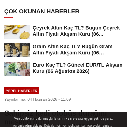
ÇOK OKUNAN HABERLER
Çeyrek Altın Kaç TL? Bugün Çeyrek
Altın Fiyatı Akşam Kuru (06...
Gram Altın Kaç TL? Bugün Gram
Altın Fiyatı Akşam Kuru (06
Ağustos...
Euro Kaç TL? Güncel EUR/TL Akşam
Kuru (06 Ağustos 2026)
YEREL HABERLER
Yayınlanma: 04 Haziran 2026 - 11:09
Sahipsiz kedi otobüs durağını
Veri politikasındaki amaçlarla sınırlı ve mevzuata uygun şekilde çerez
mesken tuttu
konumlandırmaktayız. Detaylar için veri politikamızı inceleyebilirsiniz...