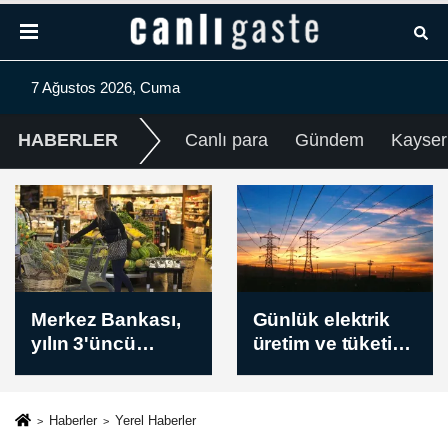
7 Ağustos 2026, Cuma
HABERLER
Canlı para
Gündem
Kayser
Günlük elektrik
Borsa güne
üretim ve tüketim
yükselişle başladı
verileri / 7
Ağustos 2026
Haberler
Yerel Haberler