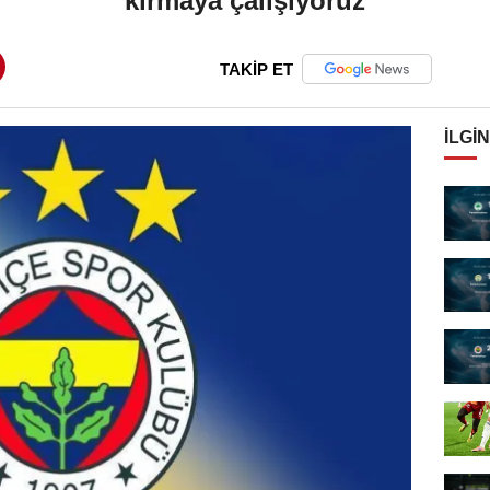
kırmaya çalışıyoruz
TAKİP ET
İLGIN