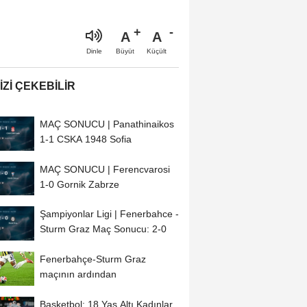
A
A
Büyüt
Küçült
Dinle
IZI ÇEKEBILIR
MAÇ SONUCU | Panathinaikos
1-1 CSKA 1948 Sofia
MAÇ SONUCU | Ferencvarosi
1-0 Gornik Zabrze
Şampiyonlar Ligi | Fenerbahce -
Sturm Graz Maç Sonucu: 2-0
Fenerbahçe-Sturm Graz
maçının ardından
Basketbol: 18 Yaş Altı Kadınlar