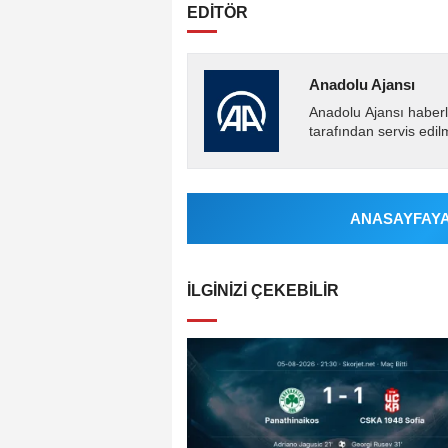
EDİTÖR
Anadolu Ajansı
Anadolu Ajansı haberl
tarafından servis edil
ANASAYFAYA 
İLGINIZI ÇEKEBILIR