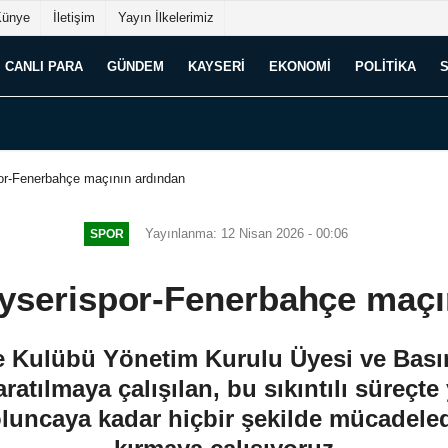
Künye
İletişim
Yayın İlkelerimiz
CANLI PARA
GÜNDEM
KAYSERI
EKONOMI
POLITIKA
or-Fenerbahçe maçının ardından
Yayınlanma: 12 Nisan 2026 - 00:06
SPOR
yserispor-Fenerbahçe maçı
 Kulübü Yönetim Kurulu Üyesi ve Bası
atılmaya çalışılan, bu sıkıntılı süreçte 
luncaya kadar hiçbir şekilde mücadele