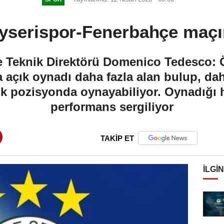
yserispor-Fenerbahçe maçı
 Teknik Direktörü Domenico Tedesco: Öz
 açık oynadı daha fazla alan bulup, daha 
çok pozisyonda oynayabiliyor. Oynadığı h
performans sergiliyor
TAKİP ET
İLGIN