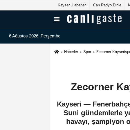
Kayseri Haberleri
Can Radyo Dinle
6 Ağustos 2026, Perşembe
Haberler
Spor
Zecorner Kayserisp
Zecorner Ka
Kayseri — Fenerbahçe
Suni gündemlerle yar
havayı, şampiyon o