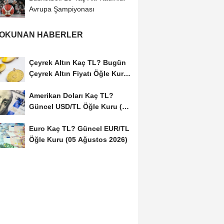
Avrupa Şampiyonası
 OKUNAN HABERLER
Çeyrek Altın Kaç TL? Bugün
Çeyrek Altın Fiyatı Öğle Kuru
(05...
Amerikan Doları Kaç TL?
Güncel USD/TL Öğle Kuru (05
Ağustos 2026)
Euro Kaç TL? Güncel EUR/TL
Öğle Kuru (05 Ağustos 2026)