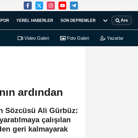
Ara
SPOR
YEREL HABERLER
SON DEPREMLER
Video Galeri
Foto Galeri
Yazarlar
nın ardından
n Sözcüsü Ali Gürbüz:
yaratılmaya çalışılan
den geri kalmayarak