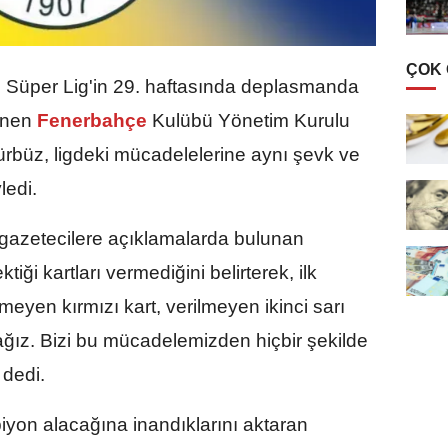
ÇOK
Süper Lig'in 29. haftasında deplasmanda
enen
Fenerbahçe
Kulübü Yönetim Kurulu
rbüz, ligdeki mücadelelerine aynı şevk ve
ledi.
 gazetecilere açıklamalarda bulunan
ği kartları vermediğini belirterek, ilk
lmeyen kırmızı kart, verilmeyen ikinci sarı
ağız. Bizi bu mücadelemizden hiçbir şekilde
 dedi.
yon alacağına inandıklarını aktaran