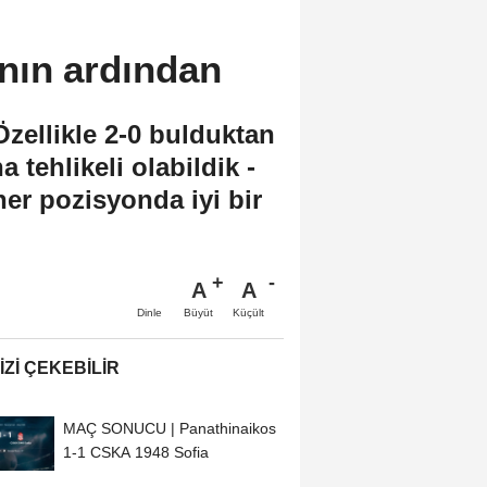
nın ardından
ellikle 2-0 bulduktan
tehlikeli olabildik -
er pozisyonda iyi bir
A
A
Büyüt
Küçült
Dinle
IZI ÇEKEBILIR
MAÇ SONUCU | Panathinaikos
1-1 CSKA 1948 Sofia