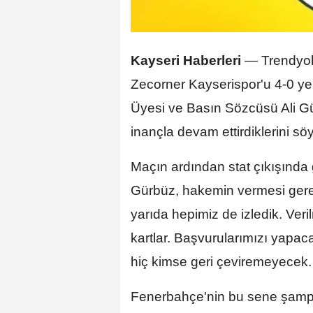
Kayseri Haberleri
— Trendyol 
Zecorner Kayserispor'u 4-0 y
Üyesi ve Basın Sözcüsü Ali Gü
inançla devam ettirdiklerini söy
Maçın ardından stat çıkışında
Gürbüz, hakemin vermesi gerekti
yarıda hepimiz de izledik. Veri
kartlar. Başvurularımızı yapac
hiç kimse geri çeviremeyecek.
Fenerbahçe'nin bu sene şampi