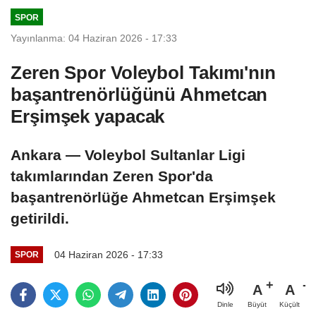
sayıda kişi
dolarlık hibe
SPOR
yaralandı
Yayınlanma: 04 Haziran 2026 - 17:33
Zeren Spor Voleybol Takımı'nın
başantrenörlüğünü Ahmetcan
Erşimşek yapacak
Ankara — Voleybol Sultanlar Ligi
takımlarından Zeren Spor'da
başantrenörlüğe Ahmetcan Erşimşek
getirildi.
04 Haziran 2026 - 17:33
SPOR
A
A
Büyüt
Küçült
Dinle