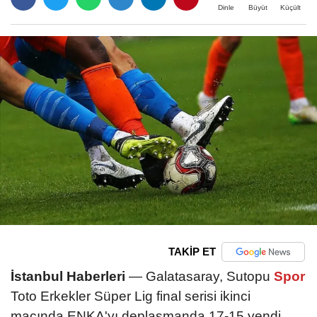
Büyüt
Küçült
Dinle
TAKİP ET
İstanbul Haberleri
— Galatasaray, Sutopu
Spor
Toto Erkekler Süper Lig final serisi ikinci
maçında ENKA'yı deplasmanda 17-15 yendi.