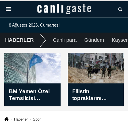
8 Ağustos 2026, Cumartesi
HABERLER
Canlı para
Gündem
Kayser
Filistin
Dünya
topraklarını
Bankası'ndan
gasbeden
Suriye'nin finans
İsraillilerin Batı
sektörünün
Şeria’daki
modernizasyonu
Haberler
Spor
saldırılarında çok
için 100 milyon