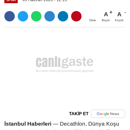
A
A
Büyüt
Küçült
Dinle
TAKİP ET
İstanbul Haberleri
— Decathlon, Dünya Koşu