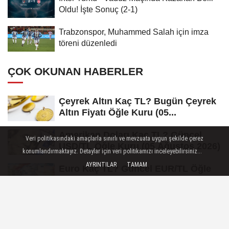
Oldu! İşte Sonuç (2-1)
Trabzonspor, Muhammed Salah için imza
töreni düzenledi
ÇOK OKUNAN HABERLER
Çeyrek Altın Kaç TL? Bugün Çeyrek
Altın Fiyatı Öğle Kuru (05...
Amerikan Doları Kaç TL? Güncel
Veri politikasındaki amaçlarla sınırlı ve mevzuata uygun şekilde çerez
USD/TL Öğle Kuru (05 Ağustos 2026)
konumlandırmaktayız. Detaylar için veri politikamızı inceleyebilirsiniz...
AYRINTILAR
TAMAM
Euro Kaç TL? Güncel EUR/TL Öğle
Kuru (05 Ağustos 2026)