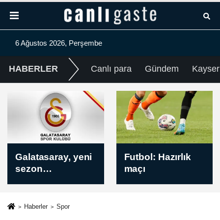
6 Ağustos 2026, Perşembe
HABERLER
Canlı para
Gündem
Kayser
Inter Turku -
Futbol: Hazırlık
Vaduz Maçında
maçı
Kazanan Belli
Oldu! İşte Sonuç
(2-1)
Haberler
Spor