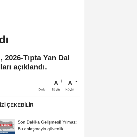
dı
 2026-Tıpta Yan Dal
arı açıklandı.
A
A
Büyüt
Küçült
Dinle
IZI ÇEKEBILIR
Son Dakika Gelişmesi! Yılmaz:
Bu anlaşmayla güvenlik
alanında oluşan...