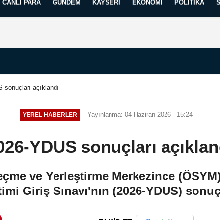
CANLI PARA
GÜNDEM
KAYSERI
EKONOMI
POLITIKA
Künye
İletişim
Yayın İlkelerimiz
 sonuçları açıklandı
Yayınlanma: 04 Haziran 2026 - 15:24
YEREL HABERLER
026-YDUS sonuçları açıklan
çme ve Yerleştirme Merkezince (ÖSYM),
imi Giriş Sınavı'nın (2026-YDUS) sonuçl