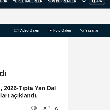
Ara
SPOR
YEREL HABERLER
SON DEPREMLER
Video Galeri
Foto Galeri
Yazarlar
dı
 2026-Tıpta Yan Dal
arı açıklandı.
A
A