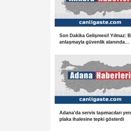
Son Dakika Gelişmesi! Yılmaz: 
anlaşmayla güvenlik alanında
oluşan stratejik işbirliği ruhunun
ticaret, finans ve yatırım başta 
üzere ekonomik işbirliklerine de
ivme kazandırmasını bekliyoruz
Adana'da servis taşımacıları yen
plaka ihalesine tepki gösterdi