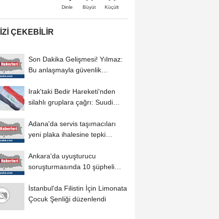
Büyüt
Küçült
Dinle
IZI ÇEKEBILIR
Son Dakika Gelişmesi! Yılmaz:
Bu anlaşmayla güvenlik
alanında oluşan...
Irak'taki Bedir Hareketi'nden
silahlı gruplara çağrı: Suudi
Arabistan...
Adana'da servis taşımacıları
yeni plaka ihalesine tepki
gösterdi
Ankara'da uyuşturucu
soruşturmasında 10 şüpheli
gözaltına alındı...
İstanbul'da Filistin İçin Limonata
Çocuk Şenliği düzenlendi