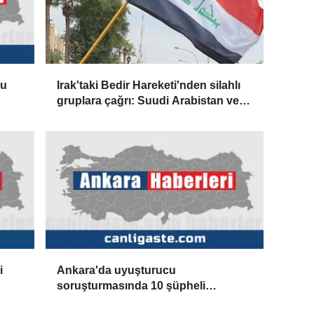
Bu
Irak'taki Bedir Hareketi'nden silahlı
gruplara çağrı: Suudi Arabistan ve
ABD'nin saldırısına karşılık vermeyin
olmak
i
Ankara'da uyuşturucu
soruşturmasında 10 şüpheli
gözaltına alındı (GÜNCELLEME)