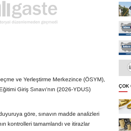
çme ve Yerleştirme Merkezince (ÖSYM),
ÇOK
ğitimi Giriş Sınavı'nın (2026-YDUS)
 duyuruya göre, sınavın madde analizleri
n kontrolleri tamamlandı ve itirazlar