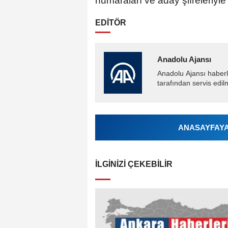
numaraları ve aday şifreleriyle
EDİTÖR
Anadolu Ajansı
Anadolu Ajansı haberl
tarafından servis edil
ANASAYFAYA 
İLGINIZI ÇEKEBILIR