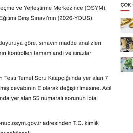
ÇOK
çme ve Yerleştirme Merkezince (ÖSYM),
ğitimi Giriş Sınavı'nın (2026-YDUS)
 duyuruya göre, sınavın madde analizleri
n kontrolleri tamamlandı ve itirazlar
 Testi Temel Soru Kitapçığı'nda yer alan 7
miş cevabının E olarak değiştirilmesine, Acil
'nda yer alan 55 numaralı sorunun iptal
onuc.osym.gov.tr adresinden T.C. kimlik