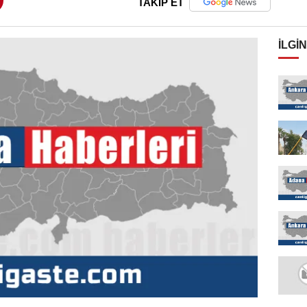
TAKİP ET
İLGIN