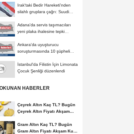
Irak'taki Bedir Hareketi'nden
silahlı gruplara çağrı: Suudi
Arabistan...
Adana'da servis taşımacıları
yeni plaka ihalesine tepki
gösterdi
Ankara'da uyuşturucu
soruşturmasında 10 şüpheli
gözaltına alındı...
İstanbul'da Filistin İçin Limonata
Çocuk Şenliği düzenlendi
 OKUNAN HABERLER
Çeyrek Altın Kaç TL? Bugün
Çeyrek Altın Fiyatı Akşam
Kuru (06...
Gram Altın Kaç TL? Bugün
Gram Altın Fiyatı Akşam Kuru