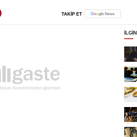
TAKİP ET
İLGIN