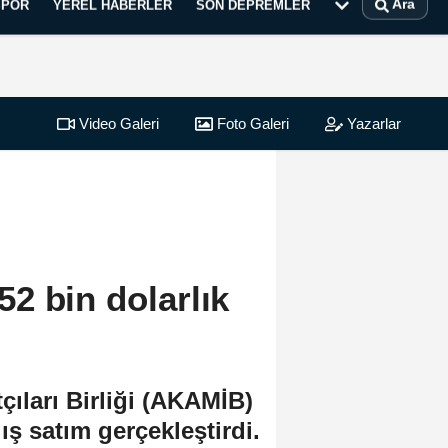
Ara
SPOR
YEREL HABERLER
SON DEPREMLER
Video Galeri
Foto Galeri
Yazarlar
2 bin dolarlık
ıları Birliği (AKAMİB)
ş satım gerçekleştirdi.