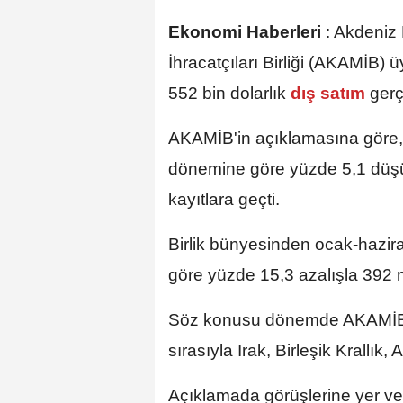
Ekonomi Haberleri
:
Akdeniz 
İhracatçıları Birliği (AKAMİB)
552 bin dolarlık
dış satım
gerç
AKAMİB'in açıklamasına göre, bi
dönemine göre yüzde 5,1 düşü
kayıtlara geçti.
Birlik bünyesinden ocak-hazi
göre yüzde 15,3 azalışla 392 mi
Söz konusu dönemde AKAMİB't
sırasıyla Irak, Birleşik Krallık
Açıklamada görüşlerine yer ve