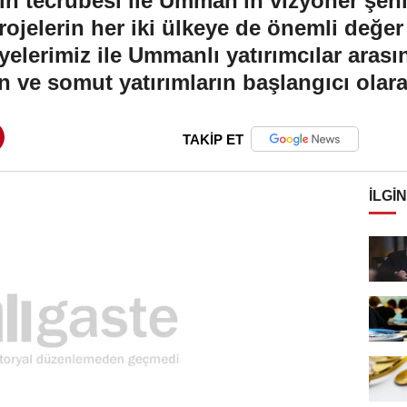
nin tecrübesi ile Umman'ın vizyoner şehi
rojelerin her iki ülkeye de önemli değe
elerimiz ile Ummanlı yatırımcılar aras
nin ve somut yatırımların başlangıcı ola
TAKİP ET
İLGIN