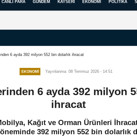
CANLI PARA
GÜNDEM
KAYSERI
EKONOMI
POLITIKA
Künye
İletişim
Yayın İlkelerimiz
den 6 ayda 392 milyon 552 bin dolarlık ihracat
Yayınlanma: 08 Temmuz 2026 - 14:51
EKONOMI
inden 6 ayda 392 milyon 55
ihracat
ilya, Kağıt ve Orman Ürünleri İhracatç
döneminde 392 milyon 552 bin dolarlık dı