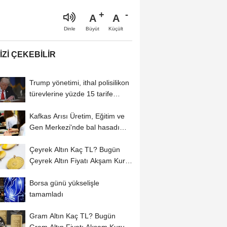
A
A
Büyüt
Küçült
Dinle
IZI ÇEKEBILIR
Trump yönetimi, ithal polisilikon
türevlerine yüzde 15 tarife
uygulayacak
Kafkas Arısı Üretim, Eğitim ve
Gen Merkezi'nde bal hasadı
başladı
Çeyrek Altın Kaç TL? Bugün
Çeyrek Altın Fiyatı Akşam Kuru
(06...
Borsa günü yükselişle
tamamladı
Gram Altın Kaç TL? Bugün