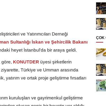
iştiricileri ve Yatırımcıları Derneği
ÇOK
n Sultanlığı İskan ve Şehircilik Bakanı
daki heyet İstanbul'da bir araya geldi.
 göre,
KONUTDER
üyesi şirketlerin
ğu ziyarette, Türkiye ve Umman arasında
k, yatırım ve ortak proje geliştirme fırsatları
rım kuruluşları ve gayrimenkul geliştirme
lerinden oluşan geniş bir heyetin yer aldığı