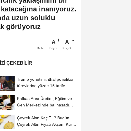
rcilik yaklaşımını bir
r katacağına inanıyoruz.
ında uzun soluklu
rak görüyoruz
A
A
Büyüt
Küçült
Dinle
IZI ÇEKEBILIR
Trump yönetimi, ithal polisilikon
türevlerine yüzde 15 tarife
uygulayacak
Kafkas Arısı Üretim, Eğitim ve
Gen Merkezi'nde bal hasadı
başladı
Çeyrek Altın Kaç TL? Bugün
Çeyrek Altın Fiyatı Akşam Kuru
(06...