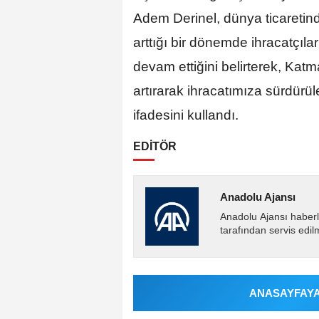
Adem Derinel, dünya ticaretinde 
arttığı bir dönemde ihracatçıl
devam ettiğini belirterek, Katma
artırarak ihracatımıza sürdürü
ifadesini kullandı.​​​​​​​
EDİTÖR
Anadolu Ajansı
Anadolu Ajansı haberl
tarafından servis edil
ANASAYFAYA 