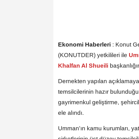
Ekonomi Haberleri
:
Konut Gel
(KONUTDER) yetkilileri ile
Umma
Khalfan Al Shueili
başkanlığın
Dernekten yapılan açıklamaya
temsilcilerinin hazır bulundu
gayrimenkul geliştirme, şehircili
ele alındı.
Umman'ın kamu kurumları, yatı
şirketlerinin üst düzey temsilci