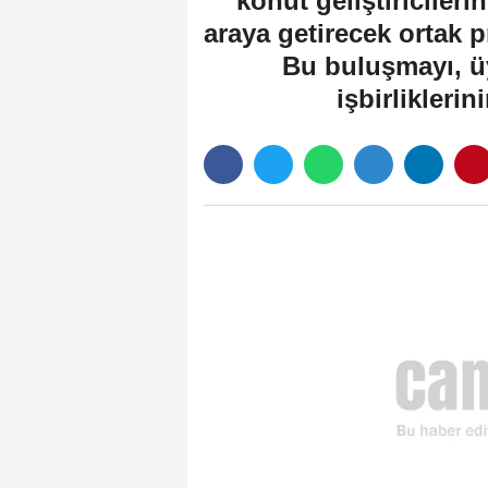
konut geliştiricileri
araya getirecek ortak p
Bu buluşmayı, üy
işbirlikleri