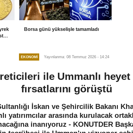
yrek
Borsa günü yükselişle tamamladı
stos
Yayınlanma: 08 Temmuz 2026 - 14:24
EKONOMI
eticileri ile Ummanlı heyet
fırsatlarını görüştü
anlığı İskan ve Şehircilik Bakanı Khalf
nlı yatırımcılar arasında kurulacak ortaklı
unacağına inanıyoruz - KONUTDER Başka