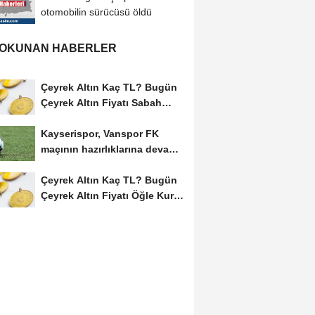
otomobilin sürücüsü öldü
 OKUNAN HABERLER
Çeyrek Altın Kaç TL? Bugün
Çeyrek Altın Fiyatı Sabah
Kuru (07 Ağustos...
Kayserispor, Vanspor FK
maçının hazırlıklarına devam
etti
Çeyrek Altın Kaç TL? Bugün
Çeyrek Altın Fiyatı Öğle Kuru
(08...