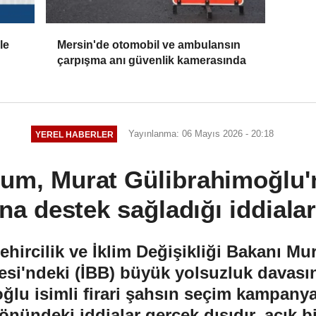
le
Mersin'de otomobil ve ambulansın
çarpışma anı güvenlik kamerasında
Yayınlanma: 06 Mayıs 2026 - 20:18
YEREL HABERLER
um, Murat Gülibrahimoğlu'
a destek sağladığı iddiaları
hircilik ve İklim Değişikliği Bakanı Mu
esi'ndeki (İBB) büyük yolsuzluk davas
ğlu isimli firari şahsın seçim kampan
önündeki iddialar gerçek dışıdır, açık bir