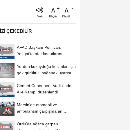
A
A
Büyüt
Küçült
Dinle
IZI ÇEKEBILIR
AFAD Başkanı Pehlivan,
Yozgat'ta afet konutlarını
inceledi
Yurdun kuzeydoğu kesimleri için
gök gürültülü sağanak uyarısı
Cennet Cehennem Vadisi'nde
Aile Kampı düzenlendi
Mersin'de otomobil ve
ambulansın çarpışma anı
güvenlik kamerasında
Ordu'da ağaca çarpan