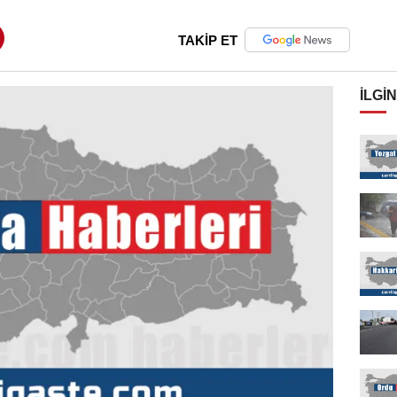
TAKİP ET
İLGIN