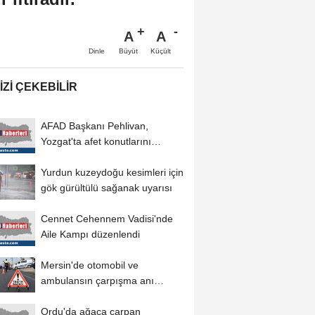
A
A
Büyüt
Küçült
Dinle
IZI ÇEKEBILIR
AFAD Başkanı Pehlivan,
Yozgat'ta afet konutlarını
inceledi
Yurdun kuzeydoğu kesimleri için
gök gürültülü sağanak uyarısı
Cennet Cehennem Vadisi'nde
Aile Kampı düzenlendi
Mersin'de otomobil ve
ambulansın çarpışma anı
güvenlik kamerasında
Ordu'da ağaca çarpan