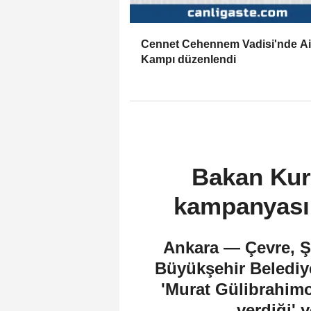
Cennet Cehennem Vadisi'nde Ai
Kampı düzenlendi
Bakan Kur
kampanyasın
Ankara — Çevre, Şe
Büyükşehir Belediy
'Murat Gülibrahimo
verdiği' y