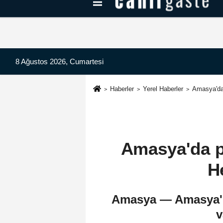
Kayseri Haberleri
Can Radyo Dinle
8 Ağustos 2026, Cumartesi
Haberler
Yerel Haberler
Amasya'da 
Amasya'da po
H
Amasya — Amasya'nın
v