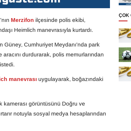
ÇOK
nın
Merzifon
ilçesinde polis ekibi,
ndaşı Heimlich manevrasıyla kurtardı.
Can Güney, Cumhuriyet Meydanı'nda park
e aracını durdurarak, polis memurlarından
stedi.
ich manevrası
uygulayarak, boğazındaki
lik kamerası görüntüsünü Doğru ve
rtarır notuyla sosyal medya hesaplarından