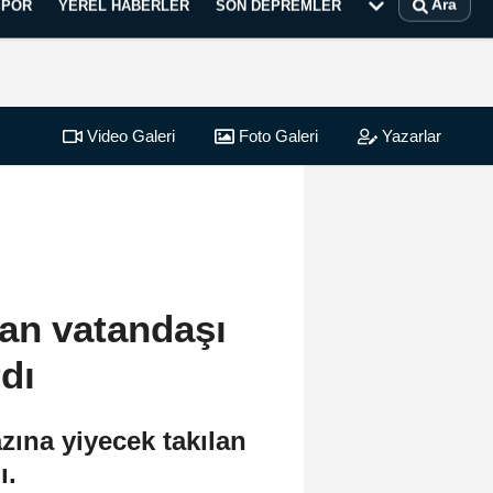
Ara
SPOR
YEREL HABERLER
SON DEPREMLER
Video Galeri
Foto Galeri
Yazarlar
lan vatandaşı
dı
ına yiyecek takılan
ı.