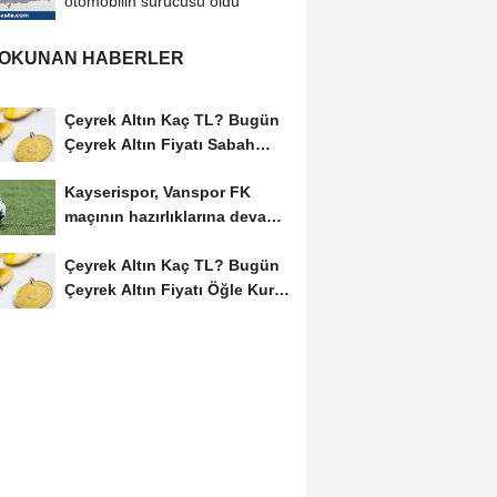
otomobilin sürücüsü öldü
 OKUNAN HABERLER
Çeyrek Altın Kaç TL? Bugün
Çeyrek Altın Fiyatı Sabah
Kuru (07 Ağustos...
Kayserispor, Vanspor FK
maçının hazırlıklarına devam
etti
Çeyrek Altın Kaç TL? Bugün
Çeyrek Altın Fiyatı Öğle Kuru
(08...