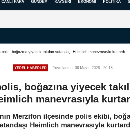
CANLI PARA
GÜNDEM
KAYSERI
EKONOMI
POLITIKA
Künye
İletişim
Yayın İlkelerimiz
polis, boğazına yiyecek takılan vatandaşı Heimlich manevrasıyla kurtardı
Yayınlanma: 06 Mayıs 2026 - 20:18
YEREL HABERLER
lis, boğazına yiyecek takı
eimlich manevrasıyla kurtar
 Merzifon ilçesinde polis ekibi, boğaz
atandaşı Heimlich manevrasıyla kurtard