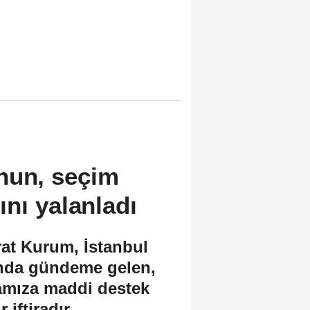
nun, seçim
nı yalanladı
rat Kurum, İstanbul
ında gündeme gelen,
yamıza maddi destek
 iftiradır.