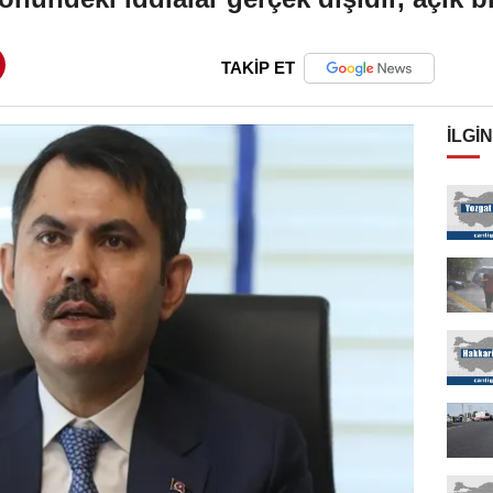
TAKİP ET
İLGIN