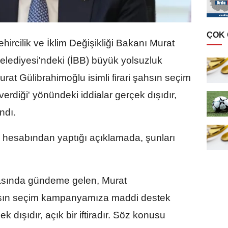
ÇOK
ircilik ve İklim Değişikliği Bakanı Murat
elediyesi'ndeki (İBB) büyük yolsuzluk
at Gülibrahimoğlu isimli firari şahsın seçim
diği' yönündeki iddialar gerçek dışıdır,
andı.
 hesabından yaptığı açıklamada, şunları
asında gündeme gelen, Murat
şahsın seçim kampanyamıza maddi destek
k dışıdır, açık bir iftiradır. Söz konusu