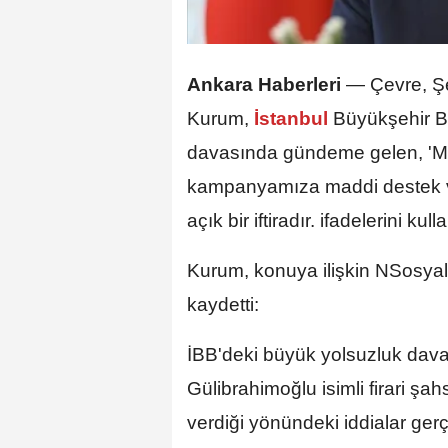
Ankara Haberleri
— Çevre, Şeh
Kurum,
İstanbul
Büyükşehir B
davasında gündeme gelen, 'Mur
kampanyamıza maddi destek ver
açık bir iftiradır. ifadelerini kull
Kurum, konuya ilişkin NSosyal
kaydetti:
İBB'deki büyük yolsuzluk dav
Gülibrahimoğlu isimli firari 
verdiği yönündeki iddialar gerçe