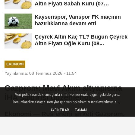
Altın Fiyatı Sabah Kuru (07
Ağustos...
Kayserispor, Vanspor FK maçının
hazırlıklarına devam etti
Çeyrek Altın Kaç TL? Bugün Çeyrek
Altın Fiyatı Öğle Kuru (08...
EKONOMI
Yayınlanma: 08 Temmuz 2026 - 11:54
Gazprom: Mavi Akım altyapısına
Veri politikasındaki amaçlarla sınırlı ve mevzuata uygun şekilde çerez
İHA saldırısı düzenlendi
konumlandırmaktayız. Detaylar için veri politikamızı inceleyebilirsiniz...
AYRINTILAR
TAMAM
Ekonomi — Rus enerji şirketi Gazprom,
Mavi Akım doğal gaz boru hattı
üzerinden gaz sevkiyatında kullanılan