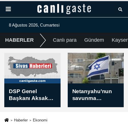
8 Ağustos 2026, Cumartesi
HABERLER
Canlı para
Gündem
Kayser
Netanyahu’nun
ABD'de Myanmar
savunma
ve Güney Sudan
bütçesinde 17
göçmenlerine
milyar dolarlık bir
yönelik Geçici
artış talep ettiği
Koruma Statüsü
Haberler
Ekonomi
bildirildi
sonlandırıldı