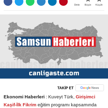
Büyüt
Küçült
Dinle
TAKİP ET
Ekonomi Haberleri
:
Kuveyt Türk,
Girişimci
Kaşif-İlk Fikrim
eğitim programı kapsamında