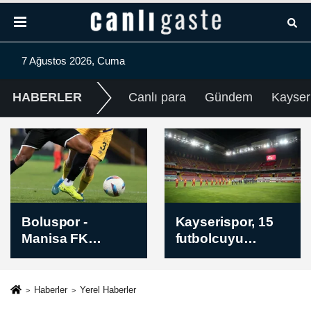
7 Ağustos 2026, Cuma
HABERLER
Canlı para
Gündem
Kayser
Kayserispor, 15
Futbol: Trendyol
futbolcuyu
1. Lig
kadrosuna kattı
Haberler
Yerel Haberler