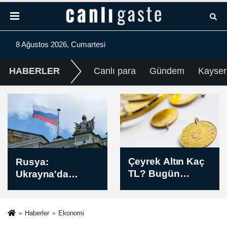
8 Ağustos 2026, Cumartesi
HABERLER
Canlı para
Gündem
Kayser
Çeyrek Altın Kaç
Ermenistan
TL? Bugün
Başbakanı, Barış
Çeyrek Altın
Zirvesinin
Fiyatı Öğle Kuru
yapıldığı 8
(08 Ağustos 2026)
Ağustos'un
Haberler
Ekonomi
ülkesi için dönüm