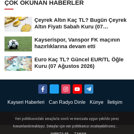
ÇOK OKUNAN HABERLER
Çeyrek Altın Kaç TL? Bugün Çeyrek
Altın Fiyatı Sabah Kuru (07
Ağustos...
Kayserispor, Vanspor FK maçının
hazırlıklarına devam etti
Euro Kaç TL? Güncel EUR/TL Öğle
Kuru (07 Ağustos 2026)
Kayseri Haberleri
Can Radyo Dinle
Künye
İletişim
Yayın İlkelerimiz
Çerez Politikası
Gizlilik İlkeleri
Veri politikasındaki amaçlarla sınırlı ve mevzuata uygun şekilde çerez
konumlandırmaktayız. Detaylar için veri politikamızı inceleyebilirsiniz...