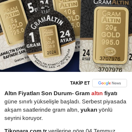
TAKİP ET
Altın Fiyatları Son Durum-
Gram
altın
fiyatı
güne sınırlı yükselişle başladı. Serbest piyasada
akşam saatlerinde gram altın,
yukarı
yönlü
seyrini koruyor.
Tikopara.com.tr
verilerine göre 04 Temmuz