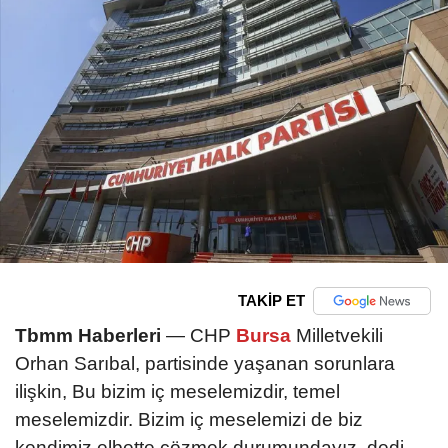
TAKİP ET
Tbmm Haberleri
— CHP
Bursa
Milletvekili
Orhan Sarıbal, partisinde yaşanan sorunlara
ilişkin, Bu bizim iç meselemizdir, temel
meselemizdir. Bizim iç meselemizi de biz
kendimiz elbette çözmek durumundayız. dedi.