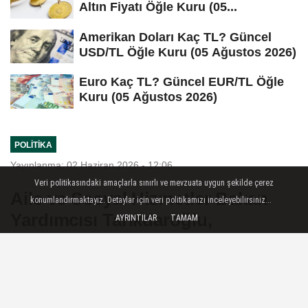
Altın Fiyatı Öğle Kuru (05...
Amerikan Doları Kaç TL? Güncel
USD/TL Öğle Kuru (05 Ağustos 2026)
Euro Kaç TL? Güncel EUR/TL Öğle
Kuru (05 Ağustos 2026)
POLITIKA
Yayınlanma: 02 Haziran 2026 - 12:06
Veri politikasındaki amaçlarla sınırlı ve mevzuata uygun şekilde çerez
Aile ve Sosyal Hizmetler Bakan
konumlandırmaktayız. Detaylar için veri politikamızı inceleyebilirsiniz...
Yardımcısı Tarıkdaroğlu,
AYRINTILAR
TAMAM
Erzurum'da huzurevi inşaatını
inceledi
Erzurum — Aile ve Sosyal Hizmetler