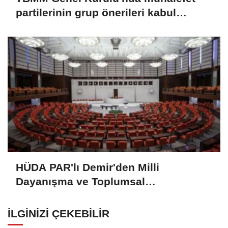
partilerinin grup önerileri kabul
edilmedi
HÜDA PAR'lı Demir'den Milli
Dayanışma ve Toplumsal
Bütünleşmenin Güçlendirilmesine
Dair Kanun Teklifi'ne destek:
İLGINIZI ÇEKEBILIR