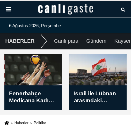
6 Ağustos 2026, Perşembe
HABERLER
Canlı para
Gündem
Kayser
İsrail ile Lübnan
Türkiye, fındık
arasındaki
ihracatından 11
müzakerelerin 7.
ayda 2,4 milyar
turu Roma'da
dolar gelir sağladı
sürüyor
Haberler
Politika