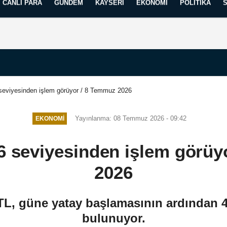
CANLI PARA
GÜNDEM
KAYSERI
EKONOMI
POLITIKA
Künye
İletişim
Yayın İlkelerimiz
 seviyesinden işlem görüyor / 8 Temmuz 2026
Yayınlanma: 08 Temmuz 2026 - 09:42
EKONOMI
86 seviyesinden işlem görüy
2026
L, güne yatay başlamasının ardından 4
bulunuyor.