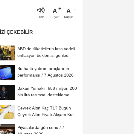
A
A
Büyüt
Küçült
Dinle
IZI ÇEKEBILIR
ABD'de tüketicilerin kısa vadeli
enflasyon beklentisi geriledi
Bu hafta yatırım araçlarının
performansı / 7 Ağustos 2026
Bakan Yumaklı, 688 milyon 200
bin lira tarımsal destekleme
ödemesinin...
Çeyrek Altın Kaç TL? Bugün
Çeyrek Altın Fiyatı Akşam Kuru
(07...
Piyasalarda gün sonu / 7