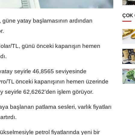
ÇOK
, güne yatay başlamasının ardından
r.
dolar/TL, günü önceki kapanışın hemen
dı.
a yatay seyirle 46,8565 seviyesinde
vro/TL önceki kapanışının hemen üzerinde
ay seyirle 62,6262'den işlem görüyor.
 başlanan patlama sesleri, varlık fiyatları
artırdı.
selmesiyle petrol fiyatlarında yeni bir