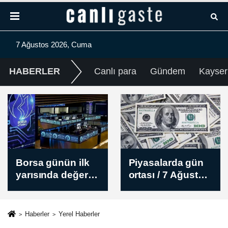
7 Ağustos 2026, Cuma
HABERLER
Canlı para
Gündem
Kayser
Piyasalarda gün
İran destekli
ortası / 7 Ağustos
Husiler, Yemen'in
2026
Marib kentini
balistik füze ve
İHA'larla hedef
Haberler
Yerel Haberler
aldı