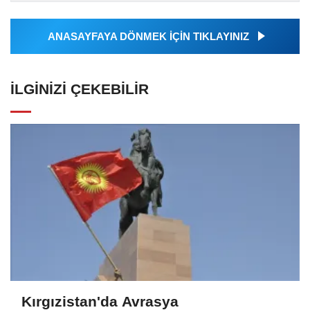
tarafından geçilen tüm...
ANASAYFAYA DÖNMEK İÇİN TIKLAYINIZ
İLGINIZI ÇEKEBILIR
Kırgızistan'da Avrasya