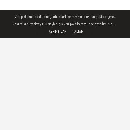
Veri politikasındaki amaçlarla sınırlı ve mevzuata uygun şekilde çerez
konumlandırmaktayız. Detaylar için veri politikamızı inceleyebilirsiniz...
AYRINTILAR
TAMAM
TAKİP ET
İstanbul Haberleri
—
İstanbul
Büyükşehir
Belediyesince (İBB)
19 Mayıs
Atatürk'ü Anma,
Gençlik ve
Spor
Bayramı dolayısıyla
kutlama
programı düzenlendi.
Maltepe Etkinlik Alanı'ndaki programda konuşan