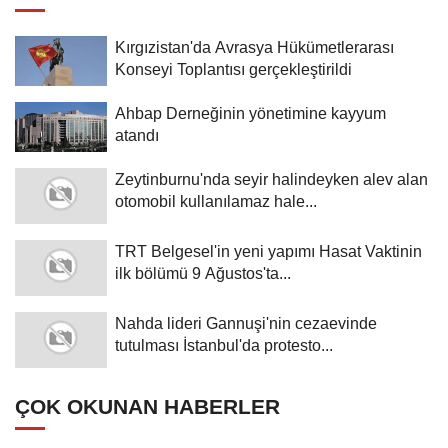
Kırgızistan'da Avrasya Hükümetlerarası
Konseyi Toplantısı gerçekleştirildi
Ahbap Derneğinin yönetimine kayyum
atandı
Zeytinburnu'nda seyir halindeyken alev alan
otomobil kullanılamaz hale...
TRT Belgesel'in yeni yapımı Hasat Vaktinin
ilk bölümü 9 Ağustos'ta...
Nahda lideri Gannuşi'nin cezaevinde
tutulması İstanbul'da protesto...
ÇOK OKUNAN HABERLER