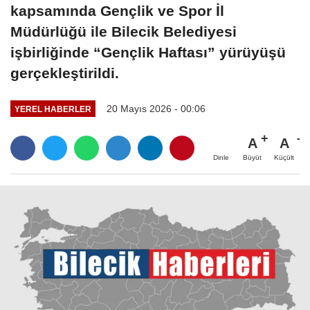
kapsamında Gençlik ve Spor İl
Müdürlüğü ile Bilecik Belediyesi
işbirliğinde “Gençlik Haftası” yürüyüşü
gerçekleştirildi.
20 Mayıs 2026 - 00:06
YEREL HABERLER
A
A
Büyüt
Küçült
Dinle