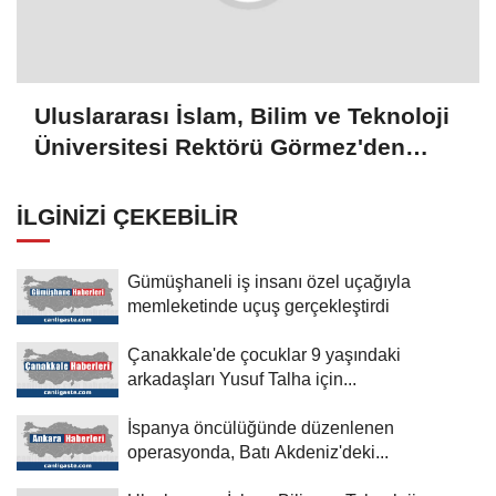
Uluslararası İslam, Bilim ve Teknoloji
Üniversitesi Rektörü Görmez'den
Şam'daki üniversitelerle işbirliği
mesajı:
İLGINIZI ÇEKEBILIR
Gümüşhaneli iş insanı özel uçağıyla
memleketinde uçuş gerçekleştirdi
Çanakkale'de çocuklar 9 yaşındaki
arkadaşları Yusuf Talha için...
İspanya öncülüğünde düzenlenen
operasyonda, Batı Akdeniz'deki...