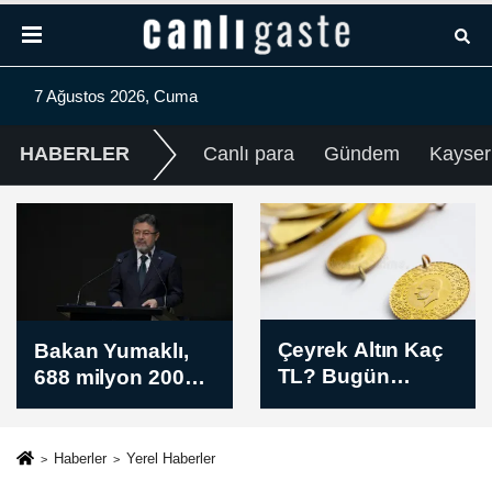
7 Ağustos 2026, Cuma
HABERLER
Canlı para
Gündem
Kayser
Çeyrek Altın Kaç
Piyasalarda gün
TL? Bugün
sonu / 7 Ağustos
Çeyrek Altın
2026
Fiyatı Akşam
Kuru (07 Ağustos
Haberler
Yerel Haberler
2026)