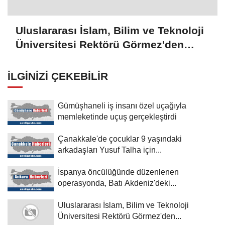
Uluslararası İslam, Bilim ve Teknoloji
Üniversitesi Rektörü Görmez'den
Şam'daki üniversitelerle işbirliği
mesajı:
İLGINIZI ÇEKEBILIR
Gümüşhaneli iş insanı özel uçağıyla
memleketinde uçuş gerçekleştirdi
Çanakkale'de çocuklar 9 yaşındaki
arkadaşları Yusuf Talha için...
İspanya öncülüğünde düzenlenen
operasyonda, Batı Akdeniz'deki...
Uluslararası İslam, Bilim ve Teknoloji
Üniversitesi Rektörü Görmez'den...