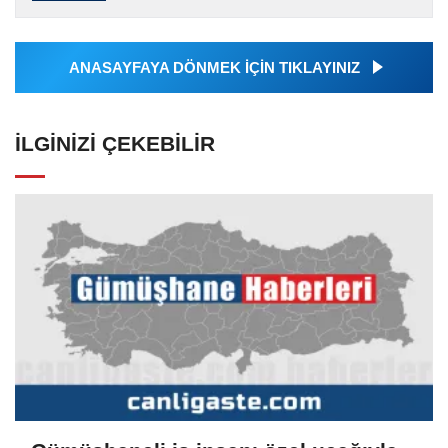
tarafından geçilen tüm...
ANASAYFAYA DÖNMEK İÇİN TIKLAYINIZ
İLGINIZI ÇEKEBILIR