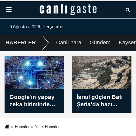
6 Ağustos 2026, Perşembe
HABERLER
Canlı para
Gündem
Kayser
MAÇ SONUCU |
İsrail güçleri Batı
Panathinaikos 1-1
Şeria'da bazı
CSKA 1948 Sofia
beldelere baskın
düzenledi, el-
Bire'de 3 evi
Haberler
Yerel Haberler
kışlaya çevirdi