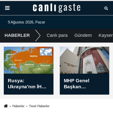
9 Ağustos 2026, Pazar
HABERLER
Canlı para
Gündem
Kayser
MHP Genel
Anadolu Yıldızlar
Başkan
Ligi Tekerlekli
Yardımcısı
Paten Türkiye
Yıldırım, Niğde'de
Şampiyonası
konuştu
tamamlandı
Haberler
Yerel Haberler